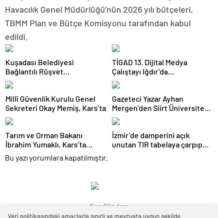
Havacılık Genel Müdürlüğü’nün 2026 yılı bütçeleri,
TBMM Plan ve Bütçe Komisyonu tarafından kabul
edildi.
Kuşadası Belediyesi
TİGAD 13. Dijital Medya
Bağlantılı Rüşvet
Çalıştayı Iğdır’da
Operasyonunda 16 Şüpheli
Gerçekleştirildi: 81 İlden 150
Adliyeye Sevk Edildi
Gazeteci Buluştu
Millî Güvenlik Kurulu Genel
Gazeteci Yazar Ayhan
Sekreteri Okay Memiş, Kars’ta
Mergen’den Siirt Üniversitesi
Rektörü Prof. Dr. Nihat
Şındak’a Açık Mektup: “Tıp
Tarım ve Orman Bakanı
İzmir’de damperini açık
Fakültesine Sahip Çıkın”
İbrahim Yumaklı, Kars’ta
unutan TIR tabelaya çarpıp
Esnafla Buluştu
devrildi: 1 yaralı
Bu yazı yorumlara kapatılmıştır.
Son Gündem
Veri politikasındaki amaçlarla sınırlı ve mevzuata uygun şekilde