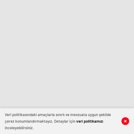
Veri politikasındaki amaçlarla sınırlı ve mevzuata uygun şekilde
çerez konumlandırmaktayız. Detaylar için
veri politikamızı
inceleyebilirsiniz.