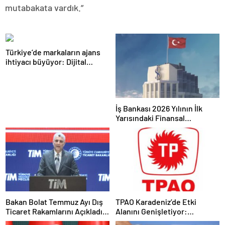
mutabakata vardık.”
Türkiye’de markaların ajans
ihtiyacı büyüyor: Dijital
reklam yatırımları 158 milyar
TL’yi aştı
İş Bankası 2026 Yılının İlk
Yarısındaki Finansal
Sonuçlarını Açıkladı
Bakan Bolat Temmuz Ayı Dış
TPAO Karadeniz’de Etki
Ticaret Rakamlarını Açıkladı:
Alanını Genişletiyor:
İhracatta Tüm Zamanların
Bulgaristan’daki Sahaya