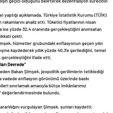
işin geçici olduğunu belirterek dezenflasyon sürecinin
.
 yaptığı açıklamada, Türkiye İstatistik Kurumu (TÜİK)
rakamlarını analiz etti. Tüketici fiyatlarının nisan
zda ise yüzde 32,4 oranında gerçekleştiğini anımsatan
kkati çekti.
imşek, hizmetler grubundaki enflasyonun geçen yılın
eşme kaydederek yıllık yüzde 40,3’e gerilediğini, temel
 gerçekleştiğini ifade etti.
ları Devrede”
eden Bakan Şimşek, jeopolitik gerilimlerin tetiklediği
kısa vadede enflasyon görünümü üzerinde baskı
ileri sınırlamak amacıyla bütçe imkânlarımız
.” değerlendirmesinde bulundu.
rarlılığını vurgulayan Şimşek, şunları kaydetti: