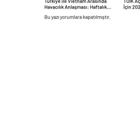
Türkiye ile Vietnam Arasında
TÜİK Aç
Havacılık Anlaşması: Haftalık
İçin 202
Sefer Sayısı 42’ye Yükseldi
Tahsis 
Bu yazı yorumlara kapatılmıştır.