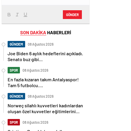
GÖNDER
SON DAKİKA
HABERLERİ
GÜNDEM
08 Ağustos 2026
Joe Biden 6 aylık hedeflerini açıkladı.
Senato buz gibi…
SPOR
08 Ağustos 2026
En fazla kızaran takım Antalyaspor!
Tam 5 futbolcu….
GÜNDEM
08 Ağustos 2026
Norweç silahlı kuvvetleri kadınlardan
oluşan özel kuvvetler eğitimlerini
başlattı.
SPOR
08 Ağustos 2026