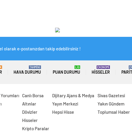
l olarak e-postanızdan takip edebilirsiniz !
K
TAHMİNİ
LİG
EKONOMİ
E
R
HAVA DURUMU
PUAN DURUMU
HISSELER
PARI
 Yorumları
Canlı Borsa
Dijitary Ajans & Medya
Sivas Gazetesi
ı
Altınlar
Yayın Merkezi
Yakın Gündem
Dövizler
Hepsi Hisse
Toplumsal Haber
Hisseler
Kripto Paralar