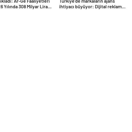
ıkladı: Ar-Ge Faaliyetleri
Türkiye’de markaların ajans
6 Yılında 308 Milyar Lira
ihtiyacı büyüyor: Dijital reklam
Edildi
yatırımları 158 milyar TL’yi aştı