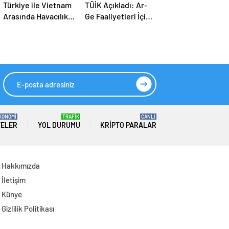
Türkiye ile Vietnam
TÜİK Açıkladı: Ar-
Arasında Havacılık
Ge Faaliyetleri İçin
Anlaşması: Haftalık
2026 Yılında 308
Sefer Sayısı 42’ye
Milyar Lira Tahsis
Yükseldi
Edildi
KONOMİ
TRAFİK
CANLI
TELER
YOL DURUMU
KRIPTO PARALAR
Hakkımızda
İletişim
Künye
Gizlilik Politikası