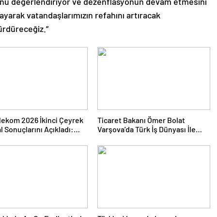
ğunu değerlendiriyor ve dezenflasyonun devam etmesini
ğlayarak vatandaşlarımızın refahını artıracak
sürdüreceğiz.”
lekom 2026 İkinci Çeyrek
Ticaret Bakanı Ömer Bolat
l Sonuçlarını Açıkladı:
Varşova’da Türk İş Dünyası İle
 Geliri 142 Milyar TL’yi Aştı
Buluştu: Ticaret Hacmi 12,5
Milyar Dolara Ulaştı