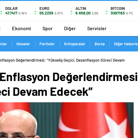
DOLAR
EURO
ALTIN
BITCOIN
47,7417
55,2259
6.658,00
3097163
0.16%
0.31%
2,55
0.7%
t
Ekonomi
Spor
Diğer
Servisler
ınlar
Hisseler
Pariteler
Kritoparalar
Borsa
Diğer Haberle
nflasyon Değerlendirmesi: “Yükseliş Geçici, Dezenflasyon Süreci Devam
Enflasyon Değerlendirmesi: 
eci Devam Edecek”