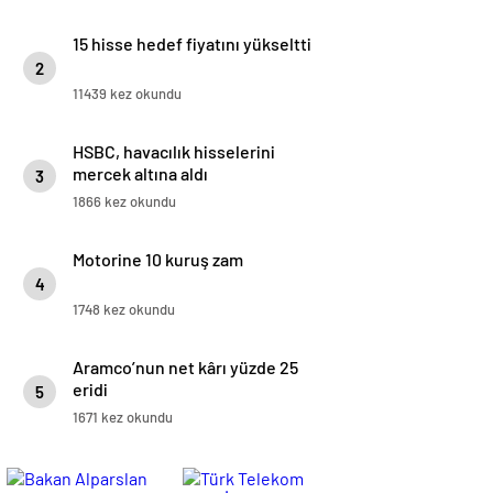
15 hisse hedef fiyatını yükseltti
2
11439 kez okundu
HSBC, havacılık hisselerini
mercek altına aldı
3
1866 kez okundu
Motorine 10 kuruş zam
4
1748 kez okundu
Aramco’nun net kârı yüzde 25
eridi
5
1671 kez okundu