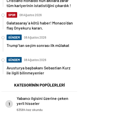
Cristiano Ronaldo’nun akıllara zarar
tüm kariyerinin istatistiğini çıkardık !
SPOR
08 Ağustos 2026
Galatasaray’a kötü haber! Monaco’dan
flaş Onyekuru kararı.
GÜNDEM
08 Ağustos 2026
Trump’tan seçim sonrası ilk mülakat
GÜNDEM
08 Ağustos 2026
Avusturya başbakanı Sebastian Kurz
ile ilgili bilinmeyenler
KATEGORİNİN POPÜLERLERİ
Yabancı ilgisini üzerine çeken
yerli hisseler
1
63584 kez okundu