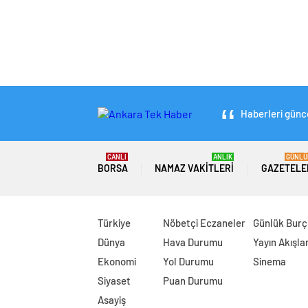
Haberleri günce
CANLI
ANLIK
GÜNLÜ
BORSA
NAMAZ VAKITLERI
GAZETELE
Türkiye
Nöbetçi Eczaneler
Günlük Burç
Dünya
Hava Durumu
Yayın Akışlar
Ekonomi
Yol Durumu
Sinema
Siyaset
Puan Durumu
Asayiş