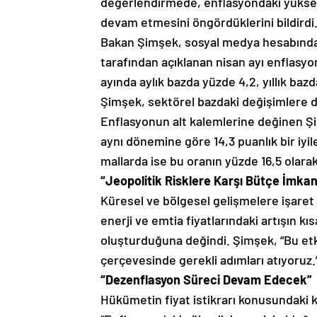
değerlendirmede, enflasyondaki yüksel
devam etmesini öngördüklerini bildirdi
Bakan Şimşek, sosyal medya hesabından
tarafından açıklanan nisan ayı enflasyon 
ayında aylık bazda yüzde 4,2, yıllık ba
Şimşek, sektörel bazdaki değişimlere di
Enflasyonun alt kalemlerine değinen Ş
aynı dönemine göre 14,3 puanlık bir iyil
mallarda ise bu oranın yüzde 16,5 olarak
“Jeopolitik Risklere Karşı Bütçe İmkan
Küresel ve bölgesel gelişmelere işaret 
enerji ve emtia fiyatlarındaki artışın 
oluşturduğuna değindi. Şimşek, “Bu etk
çerçevesinde gerekli adımları atıyoruz
“Dezenflasyon Süreci Devam Edecek”
Hükümetin fiyat istikrarı konusundaki ka