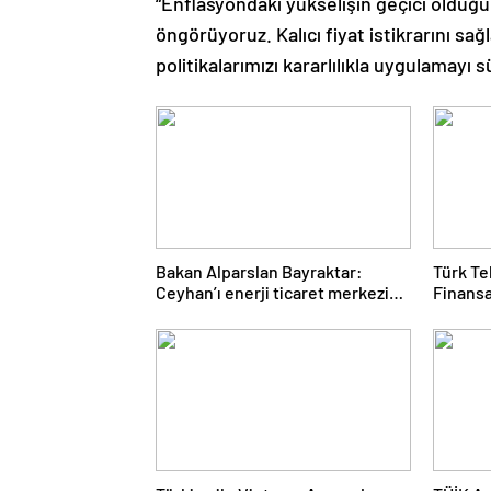
“Enflasyondaki yükselişin geçici oldu
öngörüyoruz. Kalıcı fiyat istikrarını sa
politikalarımızı kararlılıkla uygulamayı 
Bakan Alparslan Bayraktar:
Türk Te
Ceyhan’ı enerji ticaret merkezi
Finansa
yapacağız
Yarı Yıl