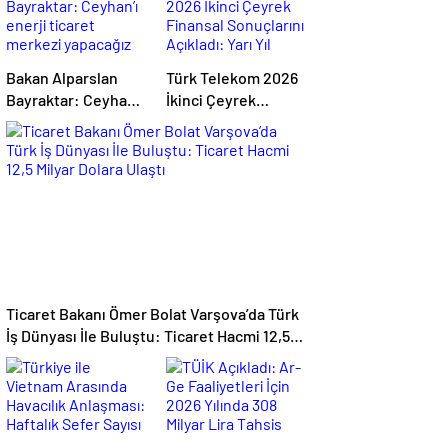
Bakan Alparslan
Türk Telekom 2026
Bayraktar: Ceyhan’ı
İkinci Çeyrek
enerji ticaret
Finansal
merkezi yapacağız
Sonuçlarını
Açıkladı: Yarı Yıl
Geliri 142 Milyar
TL’yi Aştı
Ticaret Bakanı Ömer Bolat Varşova’da Türk
İş Dünyası İle Buluştu: Ticaret Hacmi 12,5
Milyar Dolara Ulaştı