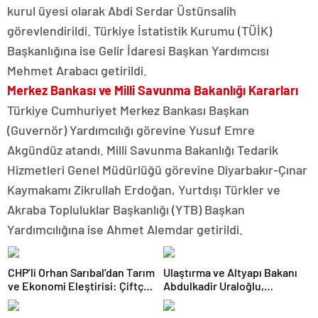
kurul üyesi olarak Abdi Serdar Üstünsalih
görevlendirildi. Türkiye İstatistik Kurumu (TÜİK)
Başkanlığına ise Gelir İdaresi Başkan Yardımcısı
Mehmet Arabacı getirildi.
Merkez Bankası ve Milli Savunma Bakanlığı Kararları
Türkiye Cumhuriyet Merkez Bankası Başkan
(Guvernör) Yardımcılığı görevine Yusuf Emre
Akgündüz atandı. Milli Savunma Bakanlığı Tedarik
Hizmetleri Genel Müdürlüğü görevine Diyarbakır-Çınar
Kaymakamı Zikrullah Erdoğan, Yurtdışı Türkler ve
Akraba Topluluklar Başkanlığı (YTB) Başkan
Yardımcılığına ise Ahmet Alemdar getirildi.
CHP’li Orhan Sarıbal’dan Tarım
Ulaştırma ve Altyapı Bakanı
ve Ekonomi Eleştirisi: Çiftçi
Abdulkadir Uraloğlu,
Kaderiyle Baş Başa Kaldı
Afyonkarahisar Belediye
Başkanlarıyla Bir Araya Geldi