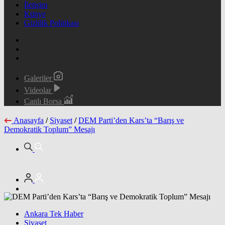
İletişim
Künye
Gizlilik Politikası
Galeriler
Videolar
Canlı Borsa
Anasayfa
/
Siyaset
/
DEM Parti’den Kars’ta “Barış ve
Demokratik Toplum” Mesajı
Ankara Tek Haber
Siyaset