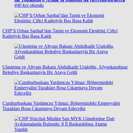
440 kez okundu
CHP’li Orhan Sarıbal’dan Tarım ve Ekonomi Eleştirisi: Çiftçi
Kaderiyle Baş Başa Kaldı
Ulaştırma ve Altyapı Bakanı Abdulkadir Uraloğlu, Afyonkarahisar
Belediye Başkanlarıyla Bir Araya Geldi
Cumhurbaşkanı Yardımcısı Yılmaz: Bölgemizdeki Emperyalist
Tuzakları Boşa Çıkarmaya Devam Edeceğiz