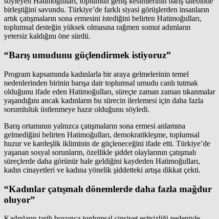
söyleyen Hatimoğulları, toplumun geniş kesimlerinin barış talebinde
birleştiğini savundu. Türkiye’de farklı siyasi görüşlerden insanların
artık çatışmaların sona ermesini istediğini belirten Hatimoğulları,
toplumsal desteğin yüksek olmasına rağmen somut adımların
yetersiz kaldığını öne sürdü.
“Barış umudunu güçlendirmek istiyoruz”
Program kapsamında kadınlarla bir araya gelmelerinin temel
nedenlerinden birinin barışa dair toplumsal umudu canlı tutmak
olduğunu ifade eden Hatimoğulları, süreçte zaman zaman tıkanmalar
yaşandığını ancak kadınların bu sürecin ilerlemesi için daha fazla
sorumluluk üstlenmeye hazır olduğunu söyledi.
Barış ortamının yalnızca çatışmaların sona ermesi anlamına
gelmediğini belirten Hatimoğulları, demokratikleşme, toplumsal
huzur ve kardeşlik ikliminin de güçleneceğini ifade etti. Türkiye’de
yaşanan sosyal sorunların, özellikle şiddet olaylarının çatışmalı
süreçlerde daha görünür hale geldiğini kaydeden Hatimoğulları,
kadın cinayetleri ve kadına yönelik şiddetteki artışa dikkat çekti.
“Kadınlar çatışmalı dönemlerde daha fazla mağdur
oluyor”
Kadınların tarih boyunca toplumsal cinsiyet eşitsizliği nedeniyle