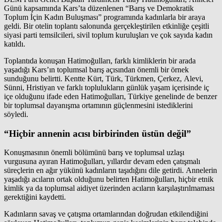
Günü kapsamında
Kars
’ta düzenlenen “Barış ve Demokratik
Toplum İçin Kadın Buluşması” programında kadınlarla bir araya
geldi. Bir otelin toplantı salonunda gerçekleştirilen etkinliğe çeşitli
siyasi parti temsilcileri, sivil toplum kuruluşları ve çok sayıda kadın
katıldı.
Toplantıda konuşan Hatimoğulları, farklı kimliklerin bir arada
yaşadığı Kars’ın toplumsal barış açısından önemli bir örnek
sunduğunu belirtti. Kentte Kürt, Türk, Türkmen, Çerkez, Alevi,
Sünni, Hristiyan ve farklı toplulukların günlük yaşam içerisinde iç
içe olduğunu ifade eden Hatimoğulları, Türkiye genelinde de benzer
bir toplumsal dayanışma ortamının güçlenmesini istediklerini
söyledi.
“Hiçbir annenin acısı birbirinden üstün değil”
Konuşmasının önemli bölümünü barış ve toplumsal uzlaşı
vurgusuna ayıran Hatimoğulları, yıllardır devam eden çatışmalı
süreçlerin en ağır yükünü kadınların taşıdığını dile getirdi. Annelerin
yaşadığı acıların ortak olduğunu belirten Hatimoğulları, hiçbir etnik
kimlik ya da toplumsal aidiyet üzerinden acıların karşılaştırılmaması
gerektiğini kaydetti.
Kadınların savaş ve çatışma ortamlarından doğrudan etkilendiğini