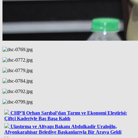
CHP’li Orhan Sarıbal’dan Tarım ve Ekonomi Eleştirisi:
Çiftçi Kaderiyle Baş Başa Kaldı
Ulaştırma ve Altyapı Bakanı Abdulkadir Uraloğlu,
Afyonkarahisar Belediye Başkanlarıyla Bir Araya Geldi