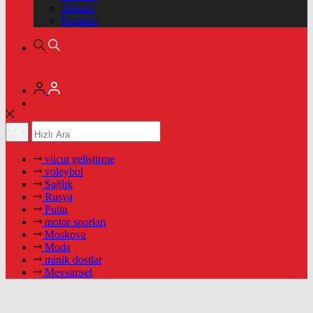
Altınlar
Pariteler
vücut geliştirme
voleybol
Sağlık
Rusya
Putin
motor sporları
Moskova
Moda
minik dostlar
Mevsimsel