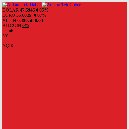
DOLAR
47,5946
0.05%
EURO
55,0029
-0.07%
ALTIN
6.490,58
-0,08
BITCOIN
0%
İstanbul
30°
AÇIK