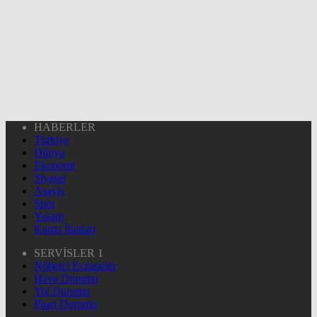
HABERLER
Türkiye
Dünya
Ekonomi
Siyaset
Asayiş
Spor
Yaşam
Kamu İlanları
SERVİSLER 1
Nöbetçi Eczaneler
Hava Durumu
Yol Durumu
Puan Durumu