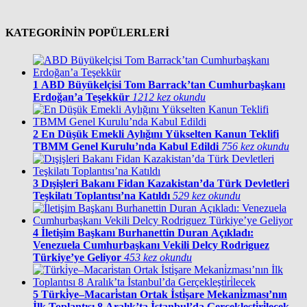
KATEGORİNİN POPÜLERLERİ
1
ABD Büyükelçisi Tom Barrack’tan Cumhurbaşkanı
Erdoğan’a Teşekkür
1212 kez okundu
2
En Düşük Emekli Aylığını Yükselten Kanun Teklifi
TBMM Genel Kurulu’nda Kabul Edildi
756 kez okundu
3
Dışişleri Bakanı Fidan Kazakistan’da Türk Devletleri
Teşkilatı Toplantısı’na Katıldı
529 kez okundu
4
İletişim Başkanı Burhanettin Duran Açıkladı:
Venezuela Cumhurbaşkanı Vekili Delcy Rodriguez
Türkiye’ye Geliyor
453 kez okundu
5
Türki̇ye–Macari̇stan Ortak İsti̇şare Mekani̇zması’nın
İlk Toplantısı 8 Aralık’ta İstanbul’da Gerçekleşti̇ri̇lecek