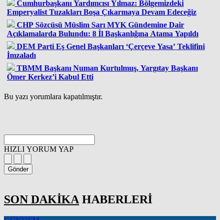
Cumhurbaşkanı Yardımcısı Yılmaz: Bölgemizdeki
Emperyalist Tuzakları Boşa Çıkarmaya Devam Edeceğiz
CHP Sözcüsü Müslim Sarı MYK Gündemine Dair
Açıklamalarda Bulundu: 8 İl Başkanlığına Atama Yapıldı
DEM Parti Eş Genel Başkanları ‘Çerçeve Yasa’ Teklifini
İmzaladı
TBMM Başkanı Numan Kurtulmuş, Yargıtay Başkanı
Ömer Kerkez’i Kabul Etti
Bu yazı yorumlara kapatılmıştır.
HIZLI YORUM YAP
Gönder
SON DAKİKA
HABERLERİ