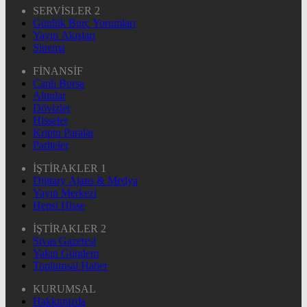
SERVİSLER 2
Günlük Burç Yorumları
Yayın Akışları
Sinema
FİNANSİF
Canlı Borsa
Altınlar
Dövizler
Hisseler
Kripto Paralar
Pariteler
İŞTİRAKLER 1
Dijitary Ajans & Medya
Yayın Merkezi
Hepsi Hisse
İŞTİRAKLER 2
Sivas Gazetesi
Yakın Gündem
Toplumsal Haber
KURUMSAL
Hakkımızda