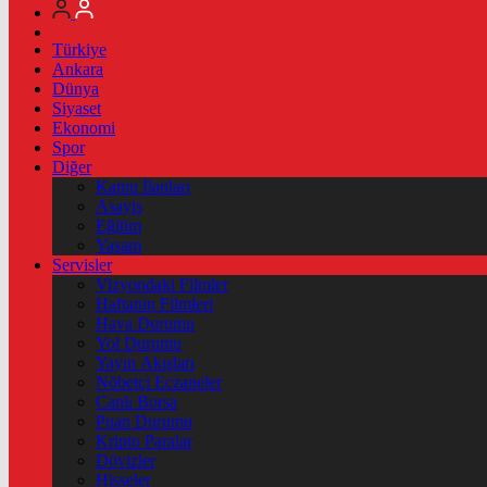
Türkiye
Ankara
Dünya
Siyaset
Ekonomi
Spor
Diğer
Kamu İlanları
Asayiş
Eğitim
Yaşam
Servisler
Vizyondaki Filmler
Haftanin Filmleri
Hava Durumu
Yol Durumu
Yayın Akışları
Nöbetçi Eczaneler
Canlı Borsa
Puan Durumu
Kripto Paralar
Dövizler
Hisseler