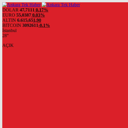
DOLAR
47,7111
0.17%
EURO
55,0387
0.03%
ALTIN
6.615,65
1,90
BITCOIN
3092611
-0.1%
İstanbul
28°
AÇIK