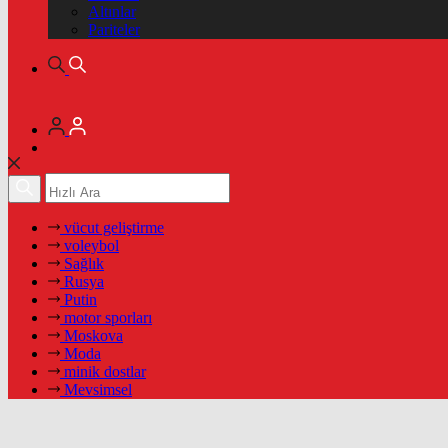
Altınlar
Pariteler
vücut geliştirme
voleybol
Sağlık
Rusya
Putin
motor sporları
Moskova
Moda
minik dostlar
Mevsimsel