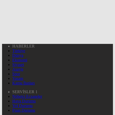
HABERLER
Türkiye
Dünya
Ekonomi
Siyaset
Asayiş
Spor
Yaşam
Kamu İlanları
SERVİSLER 1
Nöbetçi Eczaneler
Hava Durumu
Yol Durumu
Puan Durumu