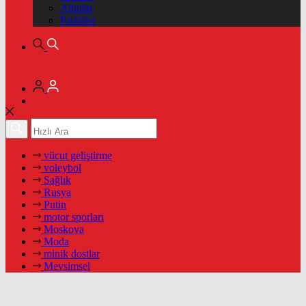
Altınlar
Pariteler
vücut geliştirme
voleybol
Sağlık
Rusya
Putin
motor sporları
Moskova
Moda
minik dostlar
Mevsimsel