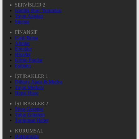
SERVİSLER 2
Günlük Burç Yorumları
Yayın Akışları
Sinema
FİNANSİF
Canlı Borsa
Altınlar
Dövizler
Hisseler
Kripto Paralar
Pariteler
İŞTİRAKLER 1
Dijitary Ajans & Medya
Yayın Merkezi
Hepsi Hisse
İŞTİRAKLER 2
Sivas Gazetesi
Yakın Gündem
Toplumsal Haber
KURUMSAL
Hakkımızda