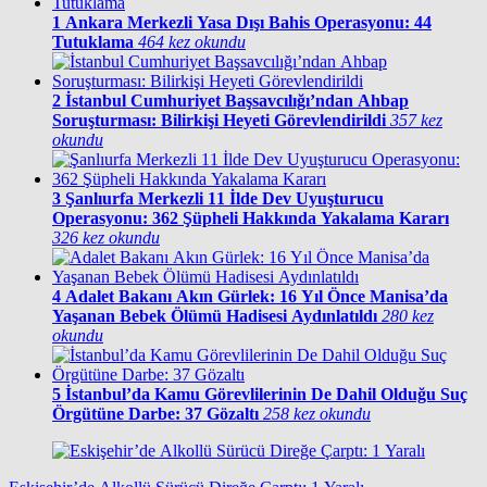
1
Ankara Merkezli Yasa Dışı Bahis Operasyonu: 44
Tutuklama
464 kez okundu
2
İstanbul Cumhuriyet Başsavcılığı’ndan Ahbap
Soruşturması: Bilirkişi Heyeti Görevlendirildi
357 kez
okundu
3
Şanlıurfa Merkezli 11 İlde Dev Uyuşturucu
Operasyonu: 362 Şüpheli Hakkında Yakalama Kararı
326 kez okundu
4
Adalet Bakanı Akın Gürlek: 16 Yıl Önce Manisa’da
Yaşanan Bebek Ölümü Hadisesi Aydınlatıldı
280 kez
okundu
5
İstanbul’da Kamu Görevlilerinin De Dahil Olduğu Suç
Örgütüne Darbe: 37 Gözaltı
258 kez okundu