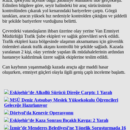
Kaza, İpekyolu ilçesine bağlı Şabaniye Mahallesi’nde gerçekleşti.
Edinilen bilgilere göre, seyir halindeki bir araç sürücüsünün
kontrolünden çıkarak yol kenarındaki bariyerlere çarptı. Görgü
tanıkları, aracın yüksek hız nedeniyle kontrolden çıktığını ve şiddetli
bir şekilde bariyerlere vurduğunu belirtti.
Çevredeki vatandaşların ihbarı üzerine olay yerine Van Emniyet
Müdürlüğü Trafik Şube ekipleri ve sağlık görevlileri sevk edildi.
Trafik ekipleri kaza bölgesinde ulaşımın aksamaması için güvenlik
önlemleri alarak trafik akışını kontrollü bir şekilde sağladı. Kazada
yaralanan 2 kişi, olay yerinde yapılan ilk müdahalelerinin ardından
hastaneye kaldırılmak üzere sağlık ekiplerine teslim edildi.
Can kaybının yaşanmadığı kazada araçta ağır maddi hasar
oluşurken, emniyet güçleri olayla ilgili geniş çaplı inceleme başlattı.
Eskişehir’de Alkollü Sürücü Direğe Çarptı: 1 Yaralı
MSÜ Deniz Astsubay Meslek Yüksekokulu Öğrencileri
Geleceğe Hazırlanıyor
Dörtyol’da Kenevir Operasyonu
Eskişehir’de Kaza Sonrası Bıçaklı Kavga: 2 Yaralı
İzmir’de Menderes Belediyesi’ne Yönelik Soruşturmada 16