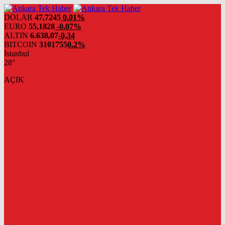
DOLAR
47,7245
0.01%
EURO
55,1828
-0.07%
ALTIN
6.638,07
-0,34
BITCOIN
3101755
0.2%
İstanbul
28°
AÇIK