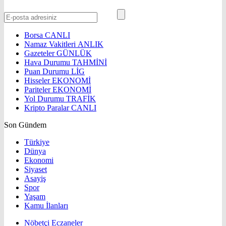
Borsa
CANLI
Namaz Vakitleri
ANLIK
Gazeteler
GÜNLÜK
Hava Durumu
TAHMİNİ
Puan Durumu
LİG
Hisseler
EKONOMİ
Pariteler
EKONOMİ
Yol Durumu
TRAFİK
Kripto Paralar
CANLI
Son Gündem
Türkiye
Dünya
Ekonomi
Siyaset
Asayiş
Spor
Yaşam
Kamu İlanları
Nöbetçi Eczaneler