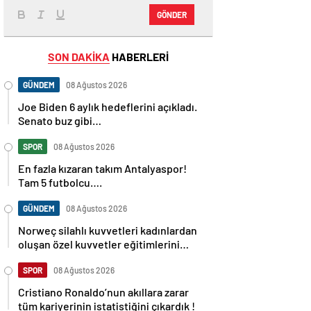
GÖNDER
SON DAKİKA
HABERLERİ
GÜNDEM
08 Ağustos 2026
Joe Biden 6 aylık hedeflerini açıkladı.
Senato buz gibi…
SPOR
08 Ağustos 2026
En fazla kızaran takım Antalyaspor!
Tam 5 futbolcu….
GÜNDEM
08 Ağustos 2026
Norweç silahlı kuvvetleri kadınlardan
oluşan özel kuvvetler eğitimlerini
başlattı.
SPOR
08 Ağustos 2026
Cristiano Ronaldo’nun akıllara zarar
tüm kariyerinin istatistiğini çıkardık !