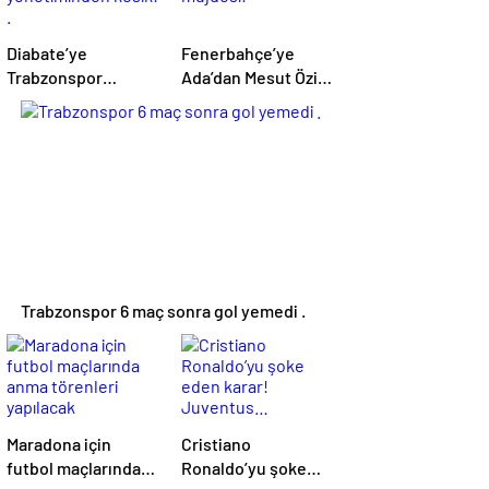
Diabate’ye
Fenerbahçe’ye
Trabzonspor
Ada’dan Mesut Özil
yönetiminden
müjdesi!
kesik! .
Trabzonspor 6 maç sonra gol yemedi .
Maradona için
Cristiano
futbol maçlarında
Ronaldo’yu şoke