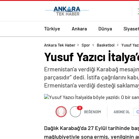
Türkiye
Ankara
Dünya
Siyase
Ankara Tek Haber
Spor
Basketbol
Yusuf Yazı
Yusuf Yazıcı İtalya’
Ermenistan'a verdiği Karabağ mesajın
parçasıdır” dedi. İstifa çağrılarını k
Ermenistan'a verdiği desteği saklama
0
BEĞENDİM
ABONE OL
Dağlık Karabağ’da 27 Eylül tarihinde ba
mağlubiyetiyle sona ermiş, yenilginin 