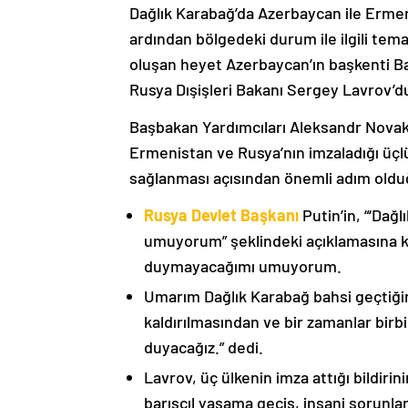
Dağlık Karabağ’da Azerbaycan ile Erme
ardından bölgedeki durum ile ilgili t
oluşan heyet Azerbaycan’ın başkenti B
Rusya Dışişleri Bakanı Sergey Lavrov’d
Başbakan Yardımcıları Aleksandr Nova
Ermenistan ve Rusya’nın imzaladığı üçlü
sağlanması açısından önemli adım oldu
Rusya Devlet Başkanı
Putin’in, “‘Dağ
umuyorum” şeklindeki açıklamasına kat
duymayacağımı umuyorum.
Umarım Dağlık Karabağ bahsi geçtiği
kaldırılmasından ve bir zamanlar birbi
duyacağız.” dedi.
Lavrov, üç ülkenin imza attığı bildiri
barışçıl yaşama geçiş, insani sorunlar