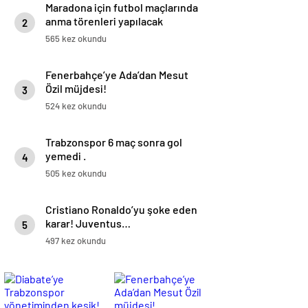
Maradona için futbol maçlarında
anma törenleri yapılacak
2
565 kez okundu
Fenerbahçe’ye Ada’dan Mesut
Özil müjdesi!
3
524 kez okundu
Trabzonspor 6 maç sonra gol
yemedi .
4
505 kez okundu
Cristiano Ronaldo’yu şoke eden
karar! Juventus…
5
497 kez okundu