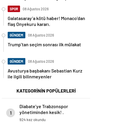
SPOR
08 Ağustos 2026
Galatasaray’a kötü haber! Monaco’dan
flaş Onyekuru kararı.
GÜNDEM
08 Ağustos 2026
Trump’tan seçim sonrası ilk mülakat
GÜNDEM
08 Ağustos 2026
Avusturya başbakanı Sebastian Kurz
ile ilgili bilinmeyenler
KATEGORİNİN POPÜLERLERİ
Diabate’ye Trabzonspor
yönetiminden kesik! .
1
924 kez okundu