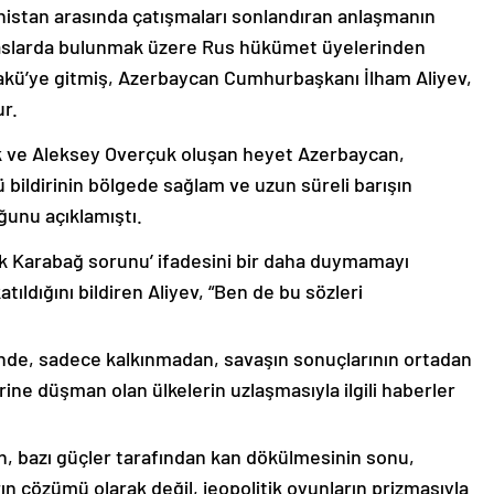
nistan arasında çatışmaları sonlandıran anlaşmanın
emaslarda bulunmak üzere Rus hükümet üyelerinden
akü’ye gitmiş, Azerbaycan Cumhurbaşkanı İlham Aliyev,
ur.
k ve Aleksey Overçuk oluşan heyet Azerbaycan,
 bildirinin bölgede sağlam ve uzun süreli barışın
ğunu açıklamıştı.
lık Karabağ sorunu’ ifadesini bir daha duymamayı
ıldığını bildiren Aliyev, “Ben de bu sözleri
nde, sadece kalkınmadan, savaşın sonuçlarının ortadan
rine düşman olan ülkelerin uzlaşmasıyla ilgili haberler
nin, bazı güçler tarafından kan dökülmesinin sonu,
ın çözümü olarak değil, jeopolitik oyunların prizmasıyla