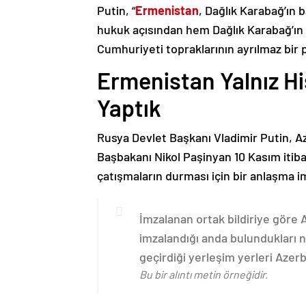
Putin, “
Ermenistan
, Dağlık Karabağ’ın 
hukuk açısından hem Dağlık Karabağ’ı
Cumhuriyeti topraklarının ayrılmaz bir 
Ermenistan Yalnız H
Yaptık
Rusya Devlet Başkanı Vladimir Putin, 
Başbakanı Nikol Paşinyan 10 Kasım itib
çatışmaların durması için bir anlaşma i
İmzalanan ortak bildiriye göre
imzalandığı anda bulundukları n
geçirdiği yerleşim yerleri Aze
Bu bir alıntı metin örneğidir.