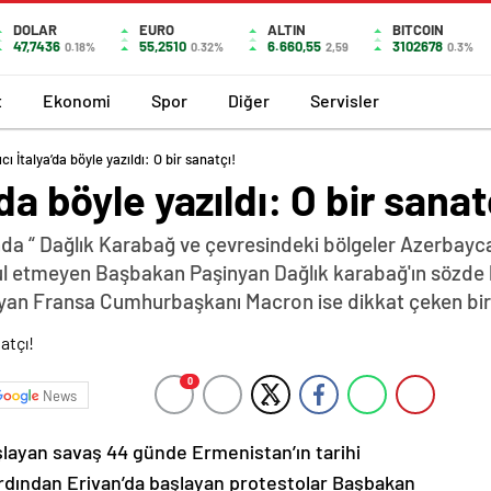
DOLAR
EURO
ALTIN
BITCOIN
47,7436
55,2510
6.660,55
3102678
0.18%
0.32%
2,59
0.3%
t
Ekonomi
Spor
Diğer
Servisler
cı İtalya’da böyle yazıldı: O bir sanatçı!
da böyle yazıldı: O bir sanat
da “ Dağlık Karabağ ve çevresindeki bölgeler Azerbayca
abul etmeyen Başbakan Paşinyan Dağlık karabağ'ın sözde 
yan Fransa Cumhurbaşkanı Macron ise dikkat çeken bir z
0
News
şlayan savaş 44 günde Ermenistan’ın tarihi
ardından Erivan’da başlayan protestolar Başbakan