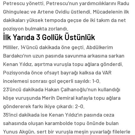
Petrescu yönetti. Petrescu’nun yardımcılıklarını Radu
Ghinguleac ve Artene Ovidiu üstlendi. Mücadelenin ilk
dakikaları yüksek tempoda geçse de iki takım da net
pozisyon bulmakta zorlandı.
İlk Yarıda 3 Gollük Üstünlük
Milliler, 14’üncü dakikada öne geçti. Abdülkerim
Bardakcı’nın uzun pasında savunma arkasına sarkan
Kenan Yıldız, aşırtma vuruşla topu ağlara gönderdi.
Pozisyonda önce ofsayt bayrağı kalksa da VAR
incelemesi sonrası gol geçerli sayıldı: 1-0.
23’üncü dakikada Hakan Çalhanoğlu’nun kullandığı
köşe vuruşunda Merih Demiral kafayla topu ağlara
göndererek farkı ikiye çıkardı: 2-0.
35’inci dakikada ise Kenan Yıldız’ın pasında ceza
sahasında oluşan karambolde topu önünde bulan
Yunus Akgün, sert bir vuruşla meşin yuvarlağı filelerle