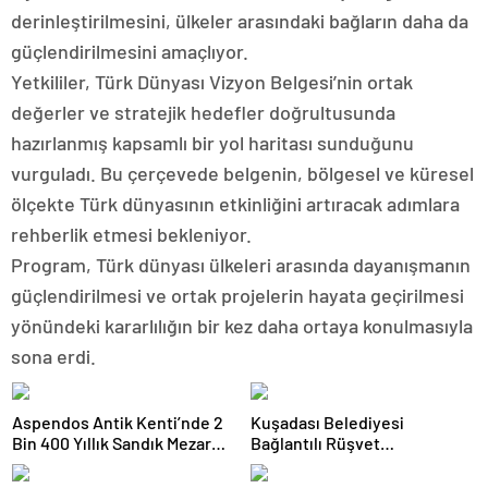
derinleştirilmesini, ülkeler arasındaki bağların daha da
güçlendirilmesini amaçlıyor.
Yetkililer, Türk Dünyası Vizyon Belgesi’nin ortak
değerler ve stratejik hedefler doğrultusunda
hazırlanmış kapsamlı bir yol haritası sunduğunu
vurguladı. Bu çerçevede belgenin, bölgesel ve küresel
ölçekte Türk dünyasının etkinliğini artıracak adımlara
rehberlik etmesi bekleniyor.
Program, Türk dünyası ülkeleri arasında dayanışmanın
güçlendirilmesi ve ortak projelerin hayata geçirilmesi
yönündeki kararlılığın bir kez daha ortaya konulmasıyla
sona erdi.
Aspendos Antik Kenti’nde 2
Kuşadası Belediyesi
Bin 400 Yıllık Sandık Mezar
Bağlantılı Rüşvet
Bulundu
Operasyonunda 16 Şüpheli
Adliyeye Sevk Edildi