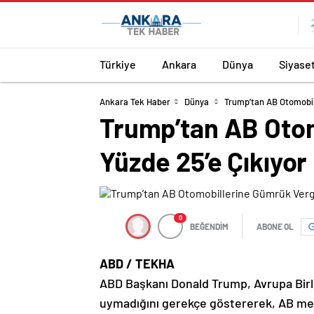
Türkiye
Ankara
Dünya
Siyase
Ankara Tek Haber
Dünya
Trump’tan AB Otomobil
Trump’tan AB Otom
Yüzde 25’e Çıkıyor
0
BEĞENDİM
ABONE OL
ABD / TEKHA
ABD Başkanı Donald Trump, Avrupa Birli
uymadığını gerekçe göstererek, AB men