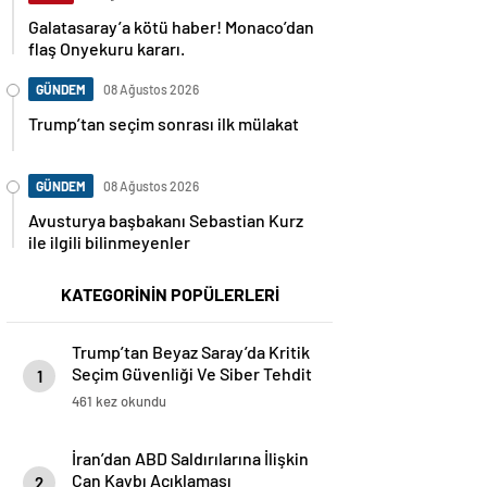
Galatasaray’a kötü haber! Monaco’dan
flaş Onyekuru kararı.
GÜNDEM
08 Ağustos 2026
Trump’tan seçim sonrası ilk mülakat
GÜNDEM
08 Ağustos 2026
Avusturya başbakanı Sebastian Kurz
ile ilgili bilinmeyenler
KATEGORİNİN POPÜLERLERİ
Trump’tan Beyaz Saray’da Kritik
Seçim Güvenliği Ve Siber Tehdit
1
Açıklamaları
461 kez okundu
İran’dan ABD Saldırılarına İlişkin
Can Kaybı Açıklaması
2