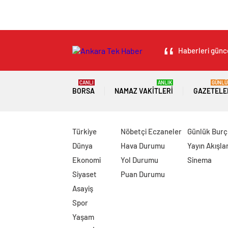
Haberleri günce
CANLI
ANLIK
GÜNLÜ
BORSA
NAMAZ VAKITLERI
GAZETELE
Türkiye
Nöbetçi Eczaneler
Günlük Burç
Dünya
Hava Durumu
Yayın Akışlar
Ekonomi
Yol Durumu
Sinema
Siyaset
Puan Durumu
Asayiş
Spor
Yaşam