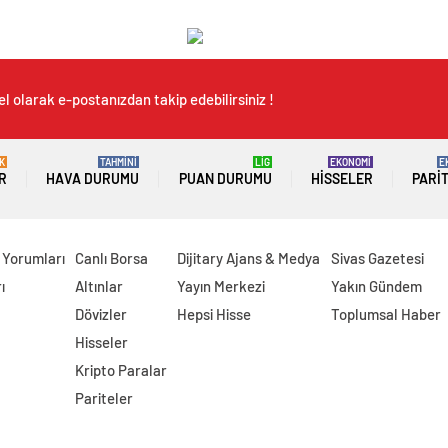
l olarak e-postanızdan takip edebilirsiniz !
K
TAHMİNİ
LİG
EKONOMİ
E
R
HAVA DURUMU
PUAN DURUMU
HISSELER
PARI
 Yorumları
Canlı Borsa
Dijitary Ajans & Medya
Sivas Gazetesi
ı
Altınlar
Yayın Merkezi
Yakın Gündem
Dövizler
Hepsi Hisse
Toplumsal Haber
Hisseler
Kripto Paralar
Pariteler