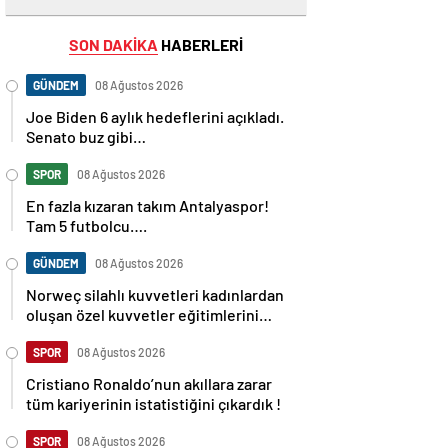
SON DAKİKA
HABERLERİ
GÜNDEM
08 Ağustos 2026
Joe Biden 6 aylık hedeflerini açıkladı.
Senato buz gibi…
SPOR
08 Ağustos 2026
En fazla kızaran takım Antalyaspor!
Tam 5 futbolcu….
GÜNDEM
08 Ağustos 2026
Norweç silahlı kuvvetleri kadınlardan
oluşan özel kuvvetler eğitimlerini
başlattı.
SPOR
08 Ağustos 2026
Cristiano Ronaldo’nun akıllara zarar
tüm kariyerinin istatistiğini çıkardık !
SPOR
08 Ağustos 2026