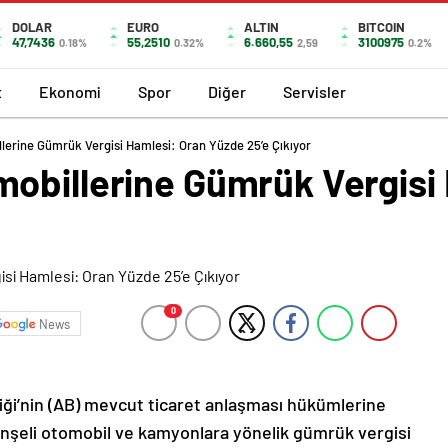
DOLAR
EURO
ALTIN
BITCOIN
47,7436
55,2510
6.660,55
3100975
0.18%
0.32%
2,59
0.2%
t
Ekonomi
Spor
Diğer
Servisler
lerine Gümrük Vergisi Hamlesi: Oran Yüzde 25’e Çıkıyor
obillerine Gümrük Vergisi
0
News
ği’nin (AB) mevcut ticaret anlaşması hükümlerine
şeli otomobil ve kamyonlara yönelik gümrük vergisi