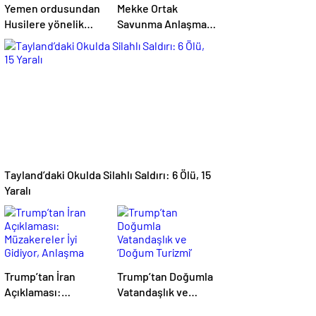
Yemen ordusundan
Mekke Ortak
Husilere yönelik
Savunma Anlaşması
askeri operasyon
uluslararası basında
geniş yankı
uyandırdı
Tayland’daki Okulda Silahlı Saldırı: 6 Ölü, 15
Yaralı
Trump’tan İran
Trump’tan Doğumla
Açıklaması:
Vatandaşlık ve
Müzakereler İyi
‘Doğum Turizmi’