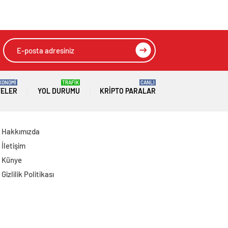
Gidiyor, Anlaşma
Kararnamesi
Sağlanabilir
KONOMİ
TRAFİK
CANLI
TELER
YOL DURUMU
KRIPTO PARALAR
Hakkımızda
İletişim
Künye
Gizlilik Politikası