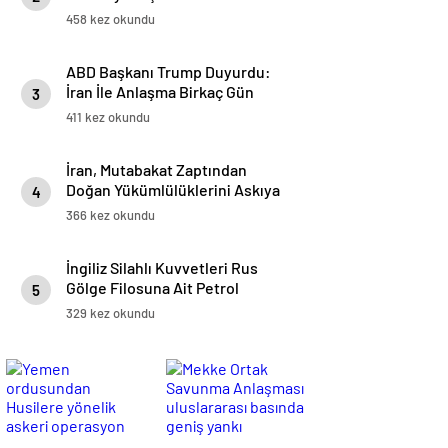
458 kez okundu
ABD Başkanı Trump Duyurdu:
İran İle Anlaşma Birkaç Gün
3
İçinde İmzalanacak
411 kez okundu
İran, Mutabakat Zaptından
Doğan Yükümlülüklerini Askıya
4
Aldı
366 kez okundu
İngiliz Silahlı Kuvvetleri Rus
Gölge Filosuna Ait Petrol
5
Tankerini Durdurdu
329 kez okundu