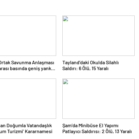
Ortak Savunma Anlaşması
Tayland’daki Okulda Silahlı
arası basında geniş yankı
Saldırı: 6 Ölü, 15 Yaralı
dı
tan Doğumla Vatandaşlık
Şam’da Minibüse El Yapımı
um Turizmi’ Kararnamesi
Patlayıcı Saldırısı: 2 Ölü, 13 Yaralı