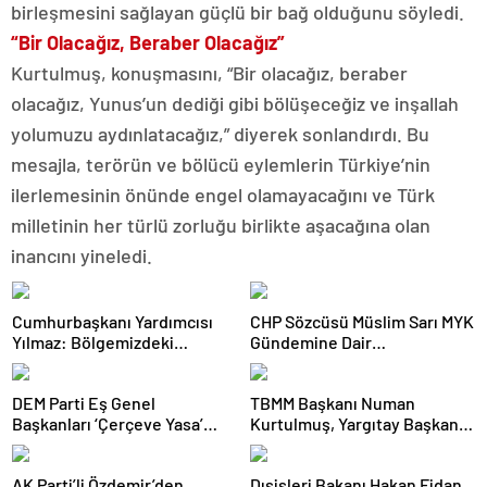
birleşmesini sağlayan güçlü bir bağ olduğunu söyledi.
“Bir Olacağız, Beraber Olacağız”
Kurtulmuş, konuşmasını, “Bir olacağız, beraber
olacağız, Yunus’un dediği gibi bölüşeceğiz ve inşallah
yolumuzu aydınlatacağız,” diyerek sonlandırdı. Bu
mesajla, terörün ve bölücü eylemlerin Türkiye’nin
ilerlemesinin önünde engel olamayacağını ve Türk
milletinin her türlü zorluğu birlikte aşacağına olan
inancını yineledi.
Cumhurbaşkanı Yardımcısı
CHP Sözcüsü Müslim Sarı MYK
Yılmaz: Bölgemizdeki
Gündemine Dair
Emperyalist Tuzakları Boşa
Açıklamalarda Bulundu: 8 İl
Çıkarmaya Devam Edeceğiz
Başkanlığına Atama Yapıldı
DEM Parti Eş Genel
TBMM Başkanı Numan
Başkanları ‘Çerçeve Yasa’
Kurtulmuş, Yargıtay Başkanı
Teklifini İmzaladı
Ömer Kerkez’i Kabul Etti
AK Parti’li Özdemir’den
Dışişleri Bakanı Hakan Fidan