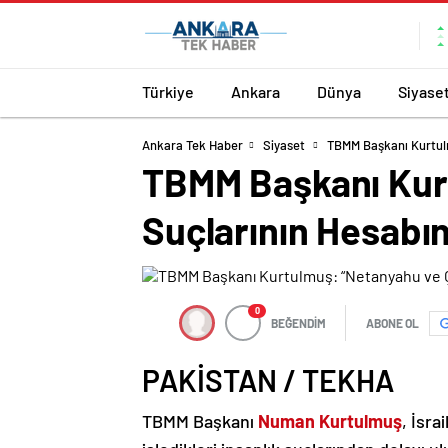
Türkiye
Ankara
Dünya
Siyase
Ankara Tek Haber
Siyaset
TBMM Başkanı Kurtulm
TBMM Başkanı Kurt
Suçlarının Hesabın
0
BEĞENDİM
ABONE OL
PAKİSTAN / TEKHA
TBMM Başkanı
Numan Kurtulmuş
, İsra