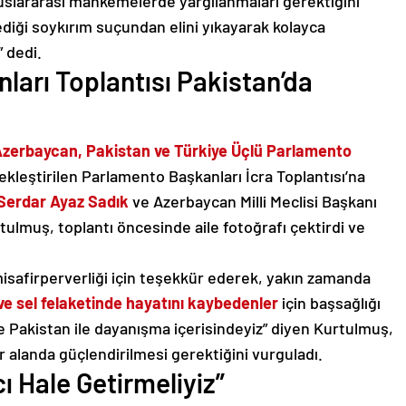
uluslararası mahkemelerde yargılanmaları gerektiğini
ediği soykırım suçundan elini yıkayarak kolayca
 dedi.
arı Toplantısı Pakistan’da
zerbaycan, Pakistan ve Türkiye Üçlü Parlamento
leştirilen Parlamento Başkanları İcra Toplantısı’na
Serdar Ayaz Sadık
ve Azerbaycan Milli Meclisi Başkanı
rtulmuş, toplantı öncesinde aile fotoğrafı çektirdi ve
misafirperverliği için teşekkür ederek, yakın zamanda
ı ve sel felaketinde hayatını kaybedenler
için başsağlığı
 Pakistan ile dayanışma içerisindeyiz” diyen Kurtulmuş,
 alanda güçlendirilmesi gerektiğini vurguladı.
ı Hale Getirmeliyiz”