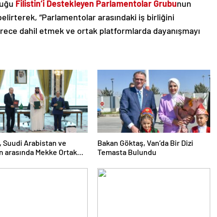
duğu
Filistin’i Destekleyen Parlamentolar Grubu
nun
elirterek, “Parlamentolar arasındaki iş birliğini
rece dahil etmek ve ortak platformlarda dayanışmayı
, Suudi Arabistan ve
Bakan Göktaş, Van’da Bir Dizi
n arasında Mekke Ortak
Temasta Bulundu
a Anlaşması imzalandı