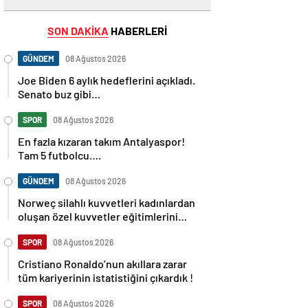
SON DAKİKA
HABERLERİ
GÜNDEM
08 Ağustos 2026
Joe Biden 6 aylık hedeflerini açıkladı.
Senato buz gibi…
SPOR
08 Ağustos 2026
En fazla kızaran takım Antalyaspor!
Tam 5 futbolcu….
GÜNDEM
08 Ağustos 2026
Norweç silahlı kuvvetleri kadınlardan
oluşan özel kuvvetler eğitimlerini
başlattı.
SPOR
08 Ağustos 2026
Cristiano Ronaldo’nun akıllara zarar
tüm kariyerinin istatistiğini çıkardık !
SPOR
08 Ağustos 2026