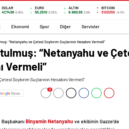
DOLAR
EURO
ALTIN
BITCOIN
47,7436
55,2510
6.660,55
3103255
0.18%
0.32%
2,59
-0.3%
t
Ekonomi
Spor
Diğer
Servisler
uş: “Netanyahu ve Çetesi Soykırım Suçlarının Hesabını Vermeli”
ulmuş: “Netanyahu ve Çete
ı Vermeli”
0
News
il Başbakanı
Binyamin Netanyahu
ve ekibinin Gazze’de