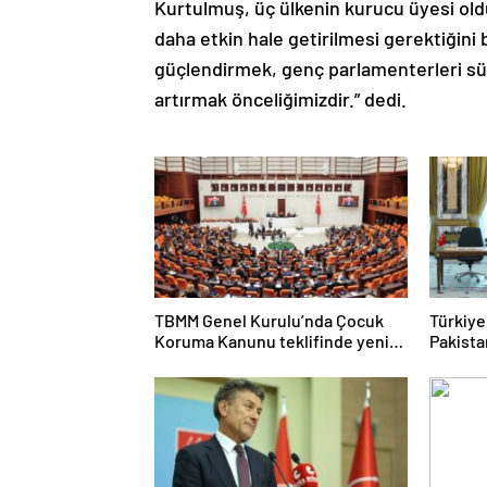
Kurtulmuş, üç ülkenin kurucu üyesi ol
daha etkin hale getirilmesi gerektiğini b
güçlendirmek, genç parlamenterleri sü
artırmak önceliğimizdir.” dedi.
TBMM Genel Kurulu’nda Çocuk
Türkiye
Koruma Kanunu teklifinde yeni
Pakista
maddeler kabul edildi
Savunm