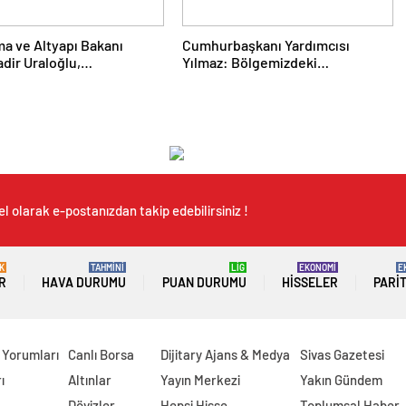
ma ve Altyapı Bakanı
Cumhurbaşkanı Yardımcısı
dir Uraloğlu,
Yılmaz: Bölgemizdeki
rahisar Belediye
Emperyalist Tuzakları Boşa
arıyla Bir Araya Geldi
Çıkarmaya Devam Edeceğiz
l olarak e-postanızdan takip edebilirsiniz !
K
TAHMİNİ
LİG
EKONOMİ
E
R
HAVA DURUMU
PUAN DURUMU
HISSELER
PARI
 Yorumları
Canlı Borsa
Dijitary Ajans & Medya
Sivas Gazetesi
ı
Altınlar
Yayın Merkezi
Yakın Gündem
Dövizler
Hepsi Hisse
Toplumsal Haber