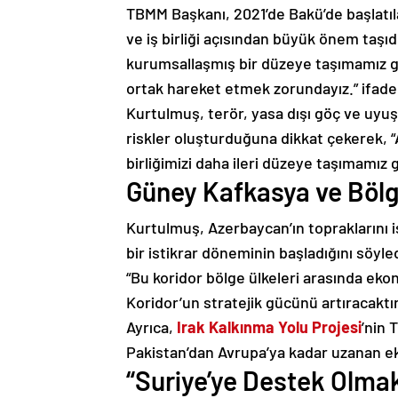
TBMM Başkanı, 2021’de Bakü’de başlatı
ve iş birliği açısından büyük önem taşıd
kurumsallaşmış bir düzeye taşımamız g
ortak hareket etmek zorundayız.” ifadele
Kurtulmuş, terör, yasa dışı göç ve uyuşt
riskler oluşturduğuna dikkat çekerek, “
birliğimizi daha ileri düzeye taşımamız 
Güney Kafkasya ve Bölges
Kurtulmuş, Azerbaycan’ın topraklarını 
bir istikrar döneminin başladığını söyle
“Bu koridor bölge ülkeleri arasında ekono
Koridor’un stratejik gücünü artıracaktır
Ayrıca,
Irak Kalkınma Yolu Projesi
’nin 
Pakistan’dan Avrupa’ya kadar uzanan e
“Suriye’ye Destek Olmak