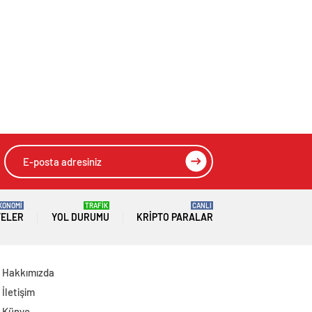
Çiftçi Kaderiyle Baş
Afyonkarahisar
Başa Kaldı
Belediye
Başkanlarıyla Bir
Araya Geldi
KONOMİ
TRAFİK
CANLI
TELER
YOL DURUMU
KRIPTO PARALAR
Hakkımızda
İletişim
Künye