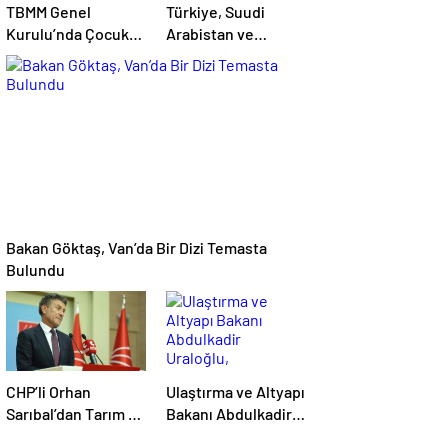
TBMM Genel
Türkiye, Suudi
Kurulu’nda Çocuk
Arabistan ve
Koruma Kanunu
Pakistan arasında
teklifinde yeni
Mekke Ortak
maddeler kabul
Savunma Anlaşması
edildi
imzalandı
Bakan Göktaş, Van’da Bir Dizi Temasta
Bulundu
CHP’li Orhan
Ulaştırma ve Altyapı
Sarıbal’dan Tarım ve
Bakanı Abdulkadir
Ekonomi Eleştirisi:
Uraloğlu,