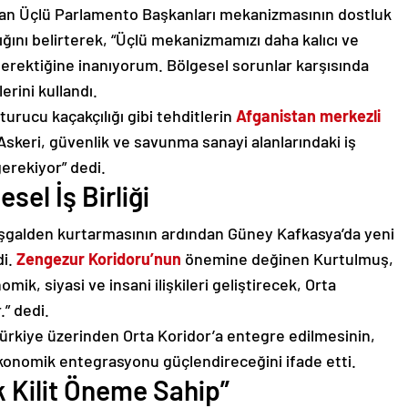
lan Üçlü Parlamento Başkanları mekanizmasının dostluk
ığını belirterek, “Üçlü mekanizmamızı daha kalıcı ve
erektiğine inanıyorum. Bölgesel sorunlar karşısında
rini kullandı.
urucu kaçakçılığı gibi tehditlerin
Afganistan merkezli
Askeri, güvenlik ve savunma sanayi alanlarındaki iş
gerekiyor” dedi.
el İş Birliği
işgalden kurtarmasının ardından Güney Kafkasya’da yeni
di.
Zengezur Koridoru’nun
önemine değinen Kurtulmuş,
mik, siyasi ve insani ilişkileri geliştirecek, Orta
.” dedi.
Türkiye üzerinden Orta Koridor’a entegre edilmesinin,
konomik entegrasyonu güçlendireceğini ifade etti.
 Kilit Öneme Sahip”