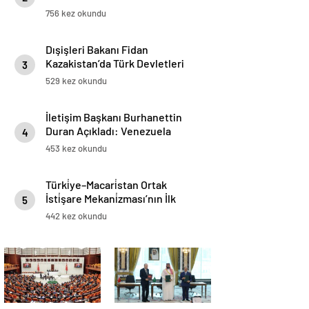
Genel Kurulu’nda Kabul Edildi
756 kez okundu
Dışişleri Bakanı Fidan
Kazakistan’da Türk Devletleri
3
Teşkilatı Toplantısı’na Katıldı
529 kez okundu
İletişim Başkanı Burhanettin
Duran Açıkladı: Venezuela
4
Cumhurbaşkanı Vekili Delcy
453 kez okundu
Rodriguez Türkiye’ye Geliyor
Türki̇ye–Macari̇stan Ortak
İsti̇şare Mekani̇zması’nın İlk
5
Toplantısı 8 Aralık’ta İstanbul’da
442 kez okundu
Gerçekleşti̇ri̇lecek