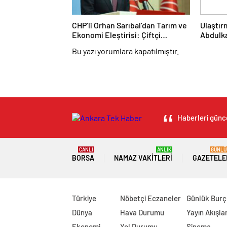
CHP’li Orhan Sarıbal’dan Tarım ve
Ulaştır
Ekonomi Eleştirisi: Çiftçi
Abdulka
Kaderiyle Baş Başa Kaldı
Afyonka
Bu yazı yorumlara kapatılmıştır.
Başkanl
Haberleri günce
CANLI
ANLIK
GÜNLÜ
BORSA
NAMAZ VAKITLERI
GAZETELE
Türkiye
Nöbetçi Eczaneler
Günlük Burç
Dünya
Hava Durumu
Yayın Akışlar
Ekonomi
Yol Durumu
Sinema