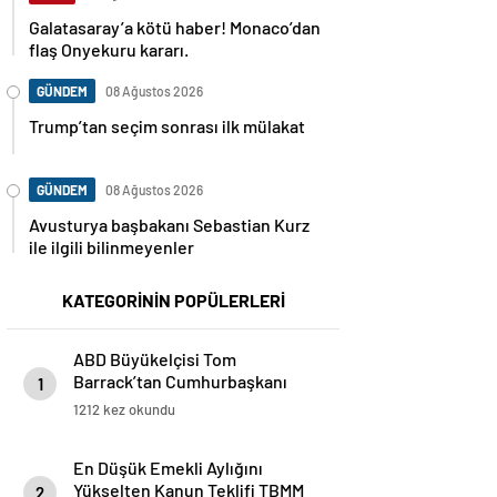
Galatasaray’a kötü haber! Monaco’dan
flaş Onyekuru kararı.
GÜNDEM
08 Ağustos 2026
Trump’tan seçim sonrası ilk mülakat
GÜNDEM
08 Ağustos 2026
Avusturya başbakanı Sebastian Kurz
ile ilgili bilinmeyenler
KATEGORİNİN POPÜLERLERİ
ABD Büyükelçisi Tom
Barrack’tan Cumhurbaşkanı
1
Erdoğan’a Teşekkür
1212 kez okundu
En Düşük Emekli Aylığını
Yükselten Kanun Teklifi TBMM
2