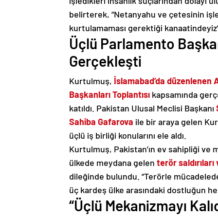
işledikleri insanlık suçlarından dolayı 
belirterek, “Netanyahu ve çetesinin işl
kurtulamaması gerektiği kanaatindeyiz”
Üçlü Parlamento Başkanl
Gerçekleşti
Kurtulmuş,
İslamabad’da düzenlenen A
Başkanları Toplantısı
kapsamında gerçek
katıldı. Pakistan Ulusal Meclisi Başkanı
Sahiba Gafarova
ile bir araya gelen Ku
üçlü iş birliği konularını ele aldı.
Kurtulmuş, Pakistan’ın ev sahipliği ve 
ülkede meydana gelen
terör saldırılar
dileğinde bulundu. “Terörle mücadelede
üç kardeş ülke arasındaki dostluğun her
“Üçlü Mekanizmayı Kalıc