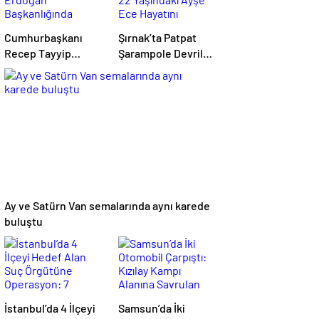
Cumhurbaşkanı
Şırnak’ta Patpat
Recep Tayyip
Şarampole Devrildi:
Erdoğan
22 Yaşındaki Ayşe
Başkanlığında
Ece Hayatını
Toplanan AK Parti
Kaybetti, 3 Yaralı
MKYK’da Gündem
“Terörsüz Türkiye”
Süreci Oldu
Ay ve Satürn Van semalarında aynı karede
buluştu
İstanbul’da 4 İlçeyi
Samsun’da İki