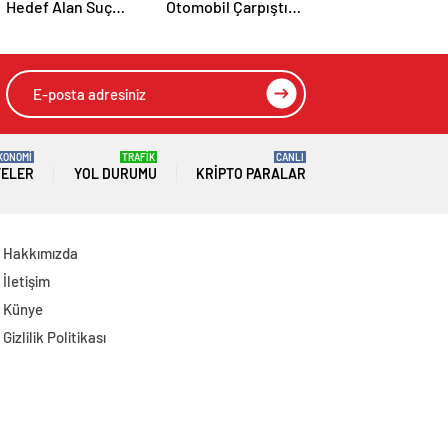
Hedef Alan Suç
Otomobil Çarpıştı:
Örgütüne
Kızılay Kampı
Operasyon: 7
Alanına Savrulan
Gözaltı
Araçtaki 1 Kişi
Yaralandı
KONOMİ
TRAFİK
CANLI
TELER
YOL DURUMU
KRIPTO PARALAR
Hakkımızda
İletişim
Künye
Gizlilik Politikası