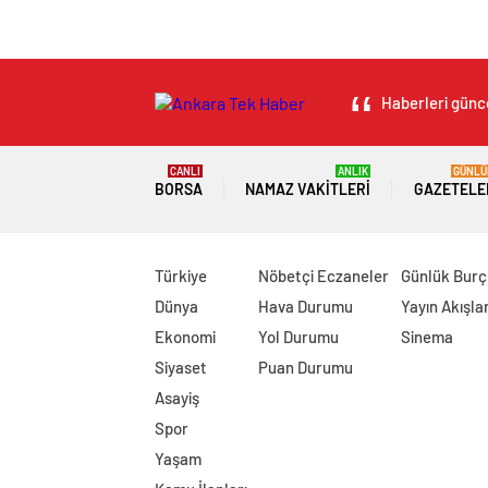
Haberleri günce
CANLI
ANLIK
GÜNLÜ
BORSA
NAMAZ VAKITLERI
GAZETELE
Türkiye
Nöbetçi Eczaneler
Günlük Burç
Dünya
Hava Durumu
Yayın Akışlar
Ekonomi
Yol Durumu
Sinema
Siyaset
Puan Durumu
Asayiş
Spor
Yaşam