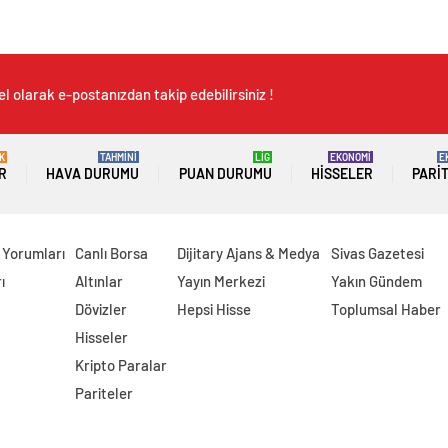
l olarak e-postanızdan takip edebilirsiniz !
K
TAHMİNİ
LİG
EKONOMİ
E
R
HAVA DURUMU
PUAN DURUMU
HISSELER
PARI
 Yorumları
Canlı Borsa
Dijitary Ajans & Medya
Sivas Gazetesi
ı
Altınlar
Yayın Merkezi
Yakın Gündem
Dövizler
Hepsi Hisse
Toplumsal Haber
Hisseler
Kripto Paralar
Pariteler