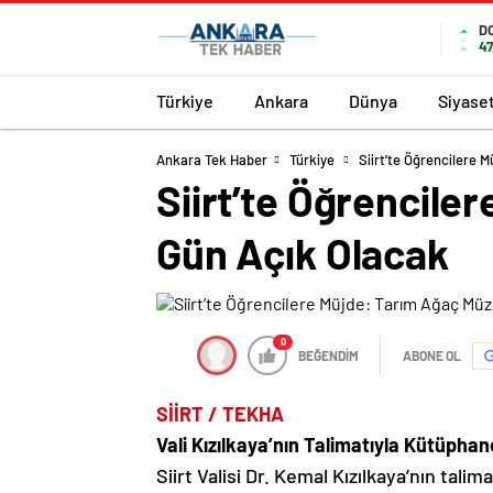
D
47
Türkiye
Ankara
Dünya
Siyase
Ankara Tek Haber
Türkiye
Siirt’te Öğrencilere 
Siirt’te Öğrencile
Gün Açık Olacak
0
BEĞENDİM
ABONE OL
SİİRT / TEKHA
Vali Kızılkaya’nın Talimatıyla Kütüpha
Siirt Valisi Dr. Kemal Kızılkaya’nın tali