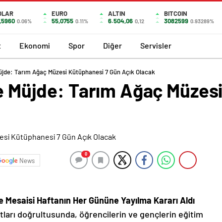
OLAR
EURO
ALTIN
BITCOIN
,5960
55,0755
6.504,06
3082599
0.06%
0.11%
0,12
0.93289%
t
Ekonomi
Spor
Diğer
Servisler
Müjde: Tarım Ağaç Müzesi Kütüphanesi 7 Gün Açık Olacak
re Müjde: Tarım Ağaç Müzes
0
News
ne Mesaisi Haftanın Her Gününe Yayılma Kararı Aldı
matları doğrultusunda, öğrencilerin ve gençlerin eğitim