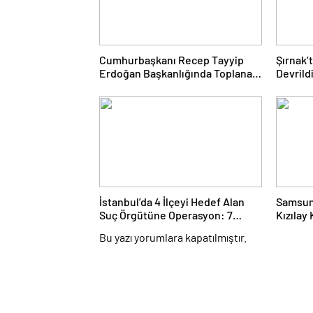
Cumhurbaşkanı Recep Tayyip
Şırnak’
Erdoğan Başkanlığında Toplanan
Devrild
AK Parti MKYK’da Gündem
Hayatını
“Terörsüz Türkiye” Süreci Oldu
İstanbul’da 4 İlçeyi Hedef Alan
Samsun’
Suç Örgütüne Operasyon: 7
Kızılay
Gözaltı
Araçtaki
Bu yazı yorumlara kapatılmıştır.