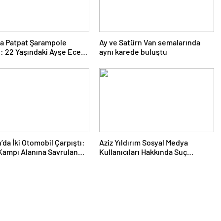
ta Patpat Şarampole
Ay ve Satürn Van semalarında
i: 22 Yaşındaki Ayşe Ece
aynı karede buluştu
 Kaybetti, 3 Yaralı
da İki Otomobil Çarpıştı:
Aziz Yıldırım Sosyal Medya
 Kampı Alanına Savrulan
Kullanıcıları Hakkında Suç
 1 Kişi Yaralandı
Duyurusunda Bulundu