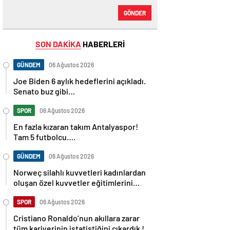
GÖNDER
SON DAKİKA
HABERLERİ
GÜNDEM
06 Ağustos 2026
Joe Biden 6 aylık hedeflerini açıkladı.
Senato buz gibi…
SPOR
06 Ağustos 2026
En fazla kızaran takım Antalyaspor!
Tam 5 futbolcu….
GÜNDEM
06 Ağustos 2026
Norweç silahlı kuvvetleri kadınlardan
oluşan özel kuvvetler eğitimlerini
başlattı.
SPOR
06 Ağustos 2026
Cristiano Ronaldo’nun akıllara zarar
tüm kariyerinin istatistiğini çıkardık !