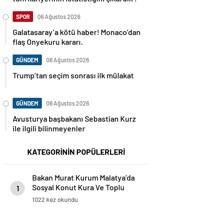
SPOR
06 Ağustos 2026
Galatasaray’a kötü haber! Monaco’dan
flaş Onyekuru kararı.
GÜNDEM
06 Ağustos 2026
Trump’tan seçim sonrası ilk mülakat
GÜNDEM
06 Ağustos 2026
Avusturya başbakanı Sebastian Kurz
ile ilgili bilinmeyenler
KATEGORİNİN POPÜLERLERİ
Bakan Murat Kurum Malatya’da
Sosyal Konut Kura Ve Toplu
1
Açılış Törenine Katıldı
1022 kez okundu