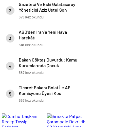
Gazeteci Ve Eski Galatasaray
Yöneticisi Aziz Üstel Son
2
Yolculuğuna Uğurlandı
679 kez okundu
ABD’den İran’a Yeni Hava
Harekâtı
3
618 kez okundu
Bakan Göktaş Duyurdu: Kamu
Kurumlarında Çocuk
4
Bakımevleri Yaygınlaşıyor
587 kez okundu
Ticaret Bakanı Bolat İle AB
Komisyonu Üyesi Kos
5
Brüksel’de Bir Araya Geldi
557 kez okundu