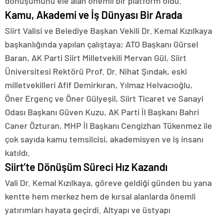
dönüşümünü ele alan önemli bir platform oldu.
Kamu, Akademi ve İş Dünyası Bir Arada
Siirt Valisi ve Belediye Başkan Vekili Dr. Kemal Kızılkaya
başkanlığında yapılan çalıştaya; ATO Başkanı Gürsel
Baran, AK Parti Siirt Milletvekili Mervan Gül, Siirt
Üniversitesi Rektörü Prof. Dr. Nihat Şındak, eski
milletvekilleri Afif Demirkıran, Yılmaz Helvacıoğlu,
Öner Ergenç ve Öner Gülyeşil, Siirt Ticaret ve Sanayi
Odası Başkanı Güven Kuzu, AK Parti İl Başkanı Bahri
Caner Özturan, MHP İl Başkanı Cengizhan Tükenmez ile
çok sayıda kamu temsilcisi, akademisyen ve iş insanı
katıldı.
Siirt’te Dönüşüm Süreci Hız Kazandı
Vali Dr. Kemal Kızılkaya, göreve geldiği günden bu yana
kentte hem merkez hem de kırsal alanlarda önemli
yatırımları hayata geçirdi. Altyapı ve üstyapı