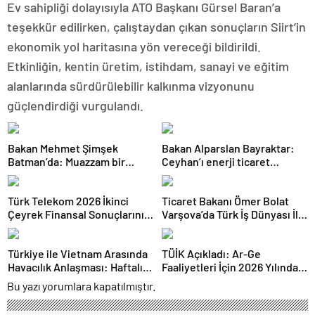
Ev sahipliği dolayısıyla ATO Başkanı Gürsel Baran’a
teşekkür edilirken, çalıştaydan çıkan sonuçların Siirt’in
ekonomik yol haritasına yön vereceği bildirildi.
Etkinliğin, kentin üretim, istihdam, sanayi ve eğitim
alanlarında sürdürülebilir kalkınma vizyonunu
güçlendirdiği vurgulandı.
Bakan Mehmet Şimşek
Bakan Alparslan Bayraktar:
Batman’da: Muazzam bir
Ceyhan’ı enerji ticaret
hizmet fırtınası var
merkezi yapacağız
Türk Telekom 2026 İkinci
Ticaret Bakanı Ömer Bolat
Çeyrek Finansal Sonuçlarını
Varşova’da Türk İş Dünyası İle
Açıkladı: Yarı Yıl Geliri 142
Buluştu: Ticaret Hacmi 12,5
Milyar TL’yi Aştı
Milyar Dolara Ulaştı
Türkiye ile Vietnam Arasında
TÜİK Açıkladı: Ar-Ge
Havacılık Anlaşması: Haftalık
Faaliyetleri İçin 2026 Yılında
Sefer Sayısı 42’ye Yükseldi
308 Milyar Lira Tahsis Edildi
Bu yazı yorumlara kapatılmıştır.