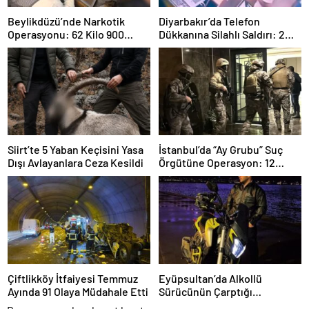
Beylikdüzü’nde Narkotik
Diyarbakır’da Telefon
Operasyonu: 62 Kilo 900
Dükkanına Silahlı Saldırı: 2
Gram Uyuşturucu Ele
Kişiyi Yaralayan Şüpheli
Geçirildi
Tutuklandı
Siirt’te 5 Yaban Keçisini Yasa
İstanbul’da “Ay Grubu” Suç
Dışı Avlayanlara Ceza Kesildi
Örgütüne Operasyon: 12
Şüpheli Gözaltında
Çiftlikköy İtfaiyesi Temmuz
Eyüpsultan’da Alkollü
Ayında 91 Olaya Müdahale Etti
Sürücünün Çarptığı
Motokurye Yaşamını Yitirdi: