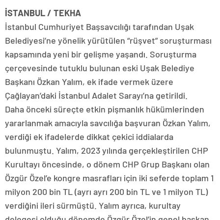
İSTANBUL / TEKHA
İstanbul Cumhuriyet Başsavcılığı tarafından Uşak
Belediyesi’ne yönelik yürütülen “rüşvet” soruşturması
kapsamında yeni bir gelişme yaşandı. Soruşturma
çerçevesinde tutuklu bulunan eski Uşak Belediye
Başkanı Özkan Yalım, ek ifade vermek üzere
Çağlayan’daki İstanbul Adalet Sarayı’na getirildi.
Daha önceki süreçte etkin pişmanlık hükümlerinden
yararlanmak amacıyla savcılığa başvuran Özkan Yalım,
verdiği ek ifadelerde dikkat çekici iddialarda
bulunmuştu. Yalım, 2023 yılında gerçekleştirilen CHP
Kurultayı öncesinde, o dönem CHP Grup Başkanı olan
Özgür Özel’e kongre masrafları için iki seferde toplam 1
milyon 200 bin TL (ayrı ayrı 200 bin TL ve 1 milyon TL)
verdiğini ileri sürmüştü. Yalım ayrıca, kurultay
delegesi olduğu dönemde Özgür Özel’in genel başkan