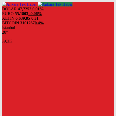
DOLAR
47,7252
0.01%
EURO
55,1803
-0.06%
ALTIN
6.639,85
-0,31
BITCOIN
3101267
0.4%
İstanbul
28°
AÇIK