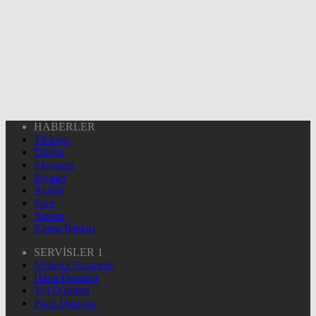
HABERLER
Türkiye
Dünya
Ekonomi
Siyaset
Asayiş
Spor
Yaşam
Kamu İlanları
SERVİSLER 1
Nöbetçi Eczaneler
Hava Durumu
Yol Durumu
Puan Durumu