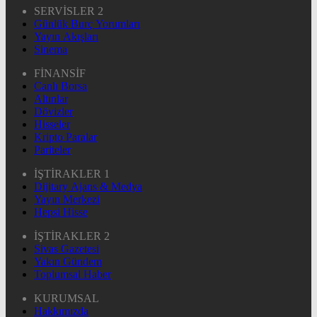
SERVİSLER 2
Günlük Burç Yorumları
Yayın Akışları
Sinema
FİNANSİF
Canlı Borsa
Altınlar
Dövizler
Hisseler
Kripto Paralar
Pariteler
İŞTİRAKLER 1
Dijitary Ajans & Medya
Yayın Merkezi
Hepsi Hisse
İŞTİRAKLER 2
Sivas Gazetesi
Yakın Gündem
Toplumsal Haber
KURUMSAL
Hakkımızda