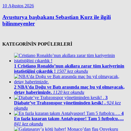
10 Ağustos 2026
Avusturya başbakanı Sebastian Kurz ile ilgili
bilinmeyenler
KATEGORİNİN POPÜLERLERİ
1
Cristiano Ronaldo’nun akıllara zarar tüm kariyerinin
istatistiğini çıkardık !
1507 kez okundu
2
NBA’da Doğu ve Batı arasında maç bu yıl olmayacak,
detay haberimizde.
1120 kez okundu
3
Diabate’ye Trabzonspor yönetiminden kesik! .
924 kez
okundu
4
En fazla kızaran takım Antalyaspor! Tam 5 futbolcu….
841 kez okundu