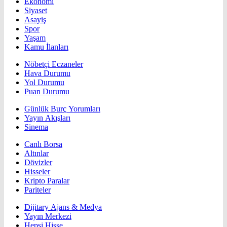
Ekonomi
Siyaset
Asayiş
Spor
Yaşam
Kamu İlanları
Nöbetçi Eczaneler
Hava Durumu
Yol Durumu
Puan Durumu
Günlük Burç Yorumları
Yayın Akışları
Sinema
Canlı Borsa
Altınlar
Dövizler
Hisseler
Kripto Paralar
Pariteler
Dijitary Ajans & Medya
Yayın Merkezi
Hepsi Hisse