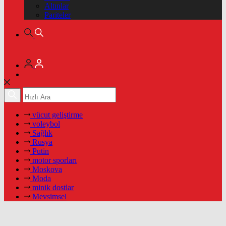
Altınlar
Pariteler
vücut geliştirme
voleybol
Sağlık
Rusya
Putin
motor sporları
Moskova
Moda
minik dostlar
Mevsimsel