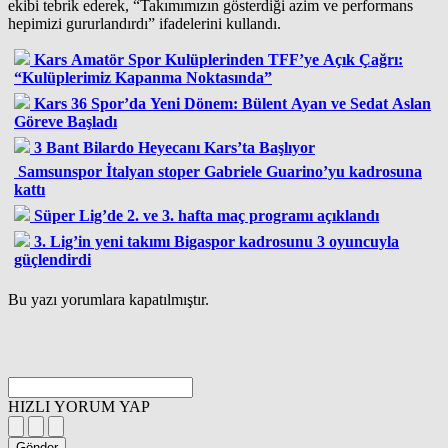
ekibi tebrik ederek, “Takımımızın gösterdiği azim ve performans
hepimizi gururlandırdı” ifadelerini kullandı.
Kars Amatör Spor Kulüplerinden TFF’ye Açık Çağrı:
“Kulüplerimiz Kapanma Noktasında”
Kars 36 Spor’da Yeni Dönem: Bülent Ayan ve Sedat Aslan
Göreve Başladı
3 Bant Bilardo Heyecanı Kars’ta Başlıyor
Samsunspor İtalyan stoper Gabriele Guarino’yu kadrosuna
kattı
Süper Lig’de 2. ve 3. hafta maç programı açıklandı
3. Lig’in yeni takımı Bigaspor kadrosunu 3 oyuncuyla
güçlendirdi
Bu yazı yorumlara kapatılmıştır.
HIZLI YORUM YAP
Gönder