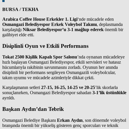
BURSA / TEKHA
Arabica Coffee House Erkekler 1. Ligi
‘nde mücadele eden
Osmangazi Belediyespor Erkek Voleybol Takımı
, deplasmanda
karşılaştığı
Niksar Belediyespor’u 3-1 mağlup ederek
önemli bir
galibiyet elde etti.
Disiplinli Oyun ve Etkili Performans
Tokat 2500 Kişilik Kapalı Spor Salonu
’nda oynanan mücadeleye
hızlı başlayan Osmangazi Belediyespor, etkili servisleri ve hatasız
hücumlarıyla rakibinin savunmasını zorladı. Oyunun her anında
disiplinli bir performans sergileyen Osmangazili voleybolcular,
takım uyumu ve mücadele azimleriyle dikkat çekti.
Karşılaşmanın setleri
27-15, 16-25, 14-25 ve 20-25
’lik skorlarla
sonuçlanırken, Osmangazi Belediyespor sahadan
3-1’lik üstünlükle
ayrıldı.
Başkan Aydın’dan Tebrik
Osmangazi Belediye Başkanı
Erkan Aydın
, son dönemde voleybol
branşında önemli bir yükseliş gösteren genç sporcuları ve teknik