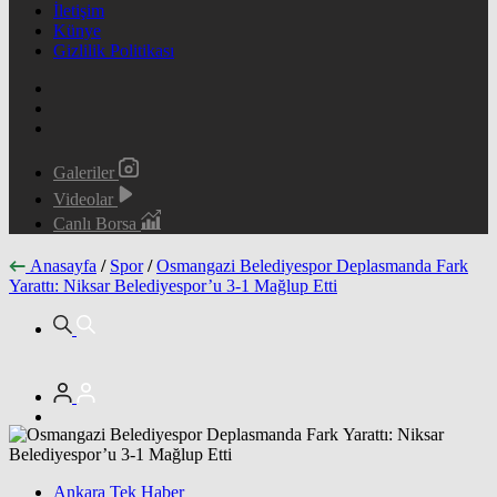
İletişim
Künye
Gizlilik Politikası
Galeriler
Videolar
Canlı Borsa
Anasayfa
/
Spor
/
Osmangazi Belediyespor Deplasmanda Fark
Yarattı: Niksar Belediyespor’u 3-1 Mağlup Etti
Ankara Tek Haber