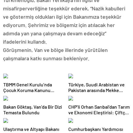
Türkmenoğlu, Bakan Yerlikaya’nın ilgisi ve
misafirperverliğine teşekkür ederek, “Nazik kabulleri
ve göstermiş oldukları ilgi için Bakanımıza teşekkür
ediyorum. Şehrimiz ve bölgemiz için atılacak her
adımda yan yana çalışmaya devam edeceğiz”
ifadelerini kullandı.
Görüşmenin, Van ve bölge illerinde yürütülen
çalışmalara katkı sunması bekleniyor.
TBMM Genel Kurulu’nda
Türkiye, Suudi Arabistan ve
Çocuk Koruma Kanunu
Pakistan arasında Mekke
teklifinde yeni maddeler
Ortak Savunma Anlaşması
kabul edildi
imzalandı
Bakan Göktaş, Van’da Bir Dizi
CHP’li Orhan Sarıbal’dan Tarım
Temasta Bulundu
ve Ekonomi Eleştirisi: Çiftçi
Kaderiyle Baş Başa Kaldı
Ulaştırma ve Altyapı Bakanı
Cumhurbaşkanı Yardımcısı