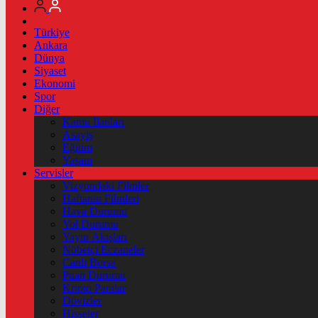
Türkiye
Ankara
Dünya
Siyaset
Ekonomi
Spor
Diğer
Kamu İlanları
Asayiş
Eğitim
Yaşam
Servisler
Vizyondaki Filmler
Haftanin Filmleri
Hava Durumu
Yol Durumu
Yayın Akışları
Nöbetçi Eczaneler
Canlı Borsa
Puan Durumu
Kripto Paralar
Dövizler
Hisseler