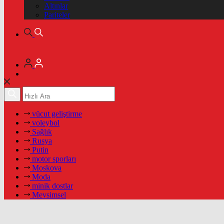
Altınlar
Pariteler
vücut geliştirme
voleybol
Sağlık
Rusya
Putin
motor sporları
Moskova
Moda
minik dostlar
Mevsimsel