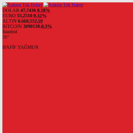
DOLAR
47,7436
0.18%
EURO
55,2510
0.32%
ALTIN
6.660,55
2,59
BITCOIN
3090138
-0.3%
İstanbul
26°
HAFİF YAĞMUR