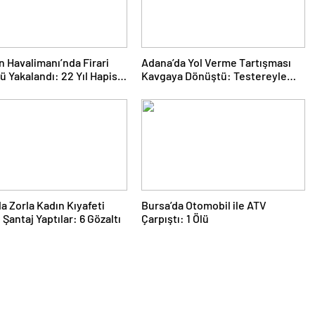
 Havalimanı’nda Firari
Adana’da Yol Verme Tartışması
 Yakalandı: 22 Yıl Hapis
Kavgaya Dönüştü: Testereyle
 Bulunuyordu
Saldırı Kamerada
 Zorla Kadın Kıyafeti
Bursa’da Otomobil ile ATV
 Şantaj Yaptılar: 6 Gözaltı
Çarpıştı: 1 Ölü