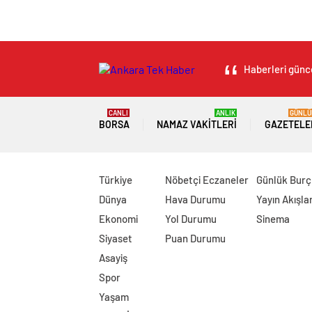
Haberleri günce
CANLI
ANLIK
GÜNLÜ
BORSA
NAMAZ VAKITLERI
GAZETELE
Türkiye
Nöbetçi Eczaneler
Günlük Burç
Dünya
Hava Durumu
Yayın Akışlar
Ekonomi
Yol Durumu
Sinema
Siyaset
Puan Durumu
Asayiş
Spor
Yaşam