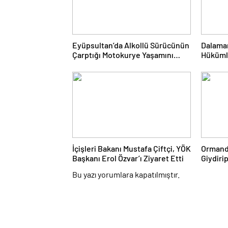
Eyüpsultan’da Alkollü Sürücünün
Dalaman
Çarptığı Motokurye Yaşamını
Hükümlü
Yitirdi: Sanığın Tahliyesine
Cezası
Aileden Tepki
İçişleri Bakanı Mustafa Çiftçi, YÖK
Ormanda
Başkanı Erol Özvar’ı Ziyaret Etti
Giydirip
Bu yazı yorumlara kapatılmıştır.