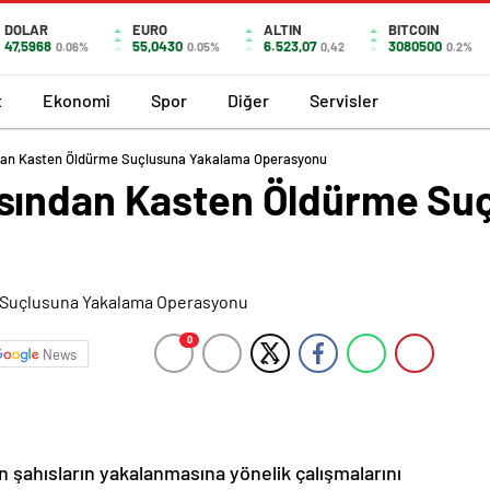
DOLAR
EURO
ALTIN
BITCOIN
47,5968
55,0430
6.523,07
3080500
0.06%
0.05%
0,42
0.2%
t
Ekonomi
Spor
Diğer
Servisler
dan Kasten Öldürme Suçlusuna Yakalama Operasyonu
sından Kasten Öldürme Su
0
News
 şahısların yakalanmasına yönelik çalışmalarını