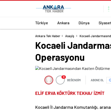
Türkiye
Ankara
Dünya
Siyase
Ankara Tek Haber
Asayiş
Kocaeli Jandarmasın
Kocaeli Jandarma
Operasyonu
0
BEĞENDİM
ABONE OL
ELİF ERVA KÖKTÜRK TEKHA/ İZMİT
Kocaeli İl Jandarma Komutanlığı, aranan