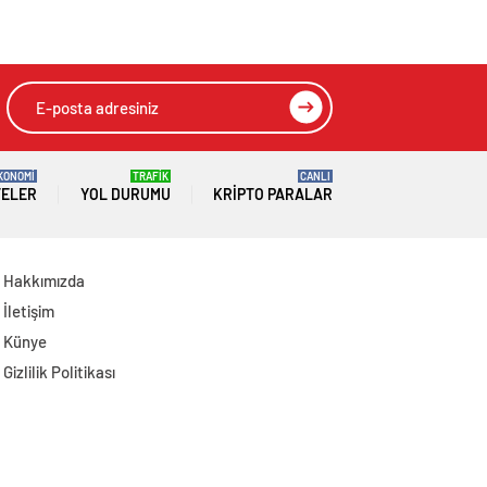
Ziyaret Etti
Yaptılar: 6 Gözaltı
KONOMİ
TRAFİK
CANLI
TELER
YOL DURUMU
KRIPTO PARALAR
Hakkımızda
İletişim
Künye
Gizlilik Politikası