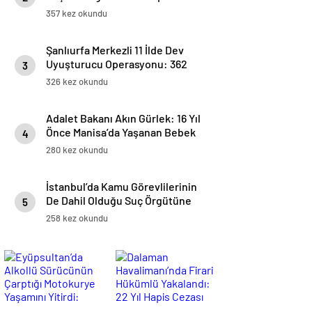
Soruşturması: Bilirkişi Heyeti
357 kez okundu
Görevlendirildi
Şanlıurfa Merkezli 11 İlde Dev
Uyuşturucu Operasyonu: 362
3
Şüpheli Hakkında Yakalama
326 kez okundu
Kararı
Adalet Bakanı Akın Gürlek: 16 Yıl
Önce Manisa’da Yaşanan Bebek
4
Ölümü Hadisesi Aydınlatıldı
280 kez okundu
İstanbul’da Kamu Görevlilerinin
De Dahil Olduğu Suç Örgütüne
5
Darbe: 37 Gözaltı
258 kez okundu