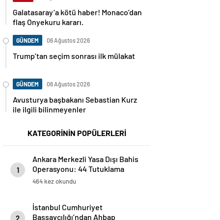
Galatasaray’a kötü haber! Monaco’dan
flaş Onyekuru kararı.
GÜNDEM
06 Ağustos 2026
Trump’tan seçim sonrası ilk mülakat
GÜNDEM
06 Ağustos 2026
Avusturya başbakanı Sebastian Kurz
ile ilgili bilinmeyenler
KATEGORİNİN POPÜLERLERİ
Ankara Merkezli Yasa Dışı Bahis
Operasyonu: 44 Tutuklama
1
464 kez okundu
İstanbul Cumhuriyet
Başsavcılığı’ndan Ahbap
2