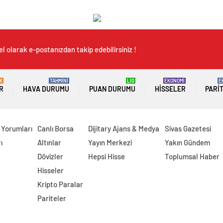
l olarak e-postanızdan takip edebilirsiniz !
K
TAHMİNİ
LİG
EKONOMİ
E
R
HAVA DURUMU
PUAN DURUMU
HISSELER
PARI
 Yorumları
Canlı Borsa
Dijitary Ajans & Medya
Sivas Gazetesi
ı
Altınlar
Yayın Merkezi
Yakın Gündem
Dövizler
Hepsi Hisse
Toplumsal Haber
Hisseler
Kripto Paralar
Pariteler