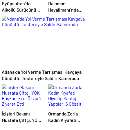
Eyüpsultan’da
Dalaman
Alkollü Sürücünün
Havalimanı’nda
Çarptığı Motokurye
Firari Hükümlü
Yaşamını Yitirdi:
Yakalandı: 22 Yıl
Sanığın Tahliyesine
Hapis Cezası
Aileden Tepki
Bulunuyordu
Adana’da Yol Verme Tartışması Kavgaya
Dönüştü: Testereyle Saldırı Kamerada
İçişleri Bakanı
Ormanda Zorla
Mustafa Çiftçi, YÖK
Kadın Kıyafeti
Başkanı Erol Özvar’ı
Giydirip Şantaj