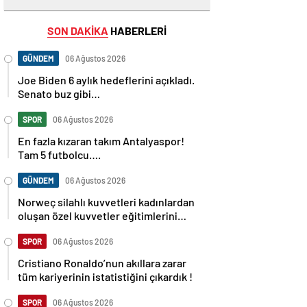
SON DAKİKA
HABERLERİ
GÜNDEM
06 Ağustos 2026
Joe Biden 6 aylık hedeflerini açıkladı.
Senato buz gibi…
SPOR
06 Ağustos 2026
En fazla kızaran takım Antalyaspor!
Tam 5 futbolcu….
GÜNDEM
06 Ağustos 2026
Norweç silahlı kuvvetleri kadınlardan
oluşan özel kuvvetler eğitimlerini
başlattı.
SPOR
06 Ağustos 2026
Cristiano Ronaldo’nun akıllara zarar
tüm kariyerinin istatistiğini çıkardık !
SPOR
06 Ağustos 2026