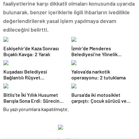
faaliyetlerine karşı dikkatli olmaları konusunda uyarıda
bulunarak, benzer içeriklerle ilgili ihbarların ivedilikle
değerlendirilerek yasal işlem yapılmaya devam
edileceğini belirtti.
Eskişehir’de Kaza Sonrası
İzmir’de Menderes
Bıçaklı Kavga: 2 Yaralı
Belediyesi’ne Yönelik
Soruşturmada 16 Şüpheli
Adliyede
Kuşadası Belediyesi
Yalova’da narkotik
Bağlantılı Rüşvet
operasyonu: 2 tutuklama
Operasyonu: 15 Gözaltı
Bitlis’te İki Yıllık Husumet
Bursa’da iki motosiklet
Barışla Sona Erdi: Sürecin
çarpıştı: Çocuk sürücü ve
Başrolünde Atmanega Aşireti
yolcu yaralandı
Bu yazı yorumlara kapatılmıştır.
Lideri Hasan Açık Vardı