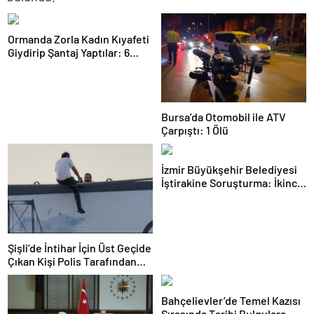
Ormanda Zorla Kadın Kıyafeti
Giydirip Şantaj Yaptılar: 6
Gözaltı
Bursa’da Otomobil ile ATV
Çarpıştı: 1 Ölü
İzmir Büyükşehir Belediyesi
İştirakine Soruşturma: İkinci
Dalgada 2 Gözaltı
Şişli’de İntihar İçin Üst Geçide
Çıkan Kişi Polis Tarafından
İkna Edildi
Bahçelievler’de Temel Kazısı
Sırasında Tarihi Bulgulara