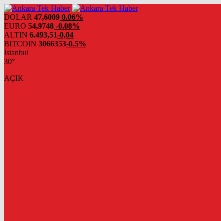
DOLAR
47,6009
0.06%
EURO
54,9748
-0.08%
ALTIN
6.493,51
-0,04
BITCOIN
3066353
-0.5%
İstanbul
30°
AÇIK