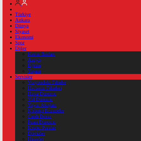
Türkiye
Ankara
Dünya
Siyaset
Ekonomi
Spor
Diğer
Kamu İlanları
Asayiş
Eğitim
Yaşam
Servisler
Vizyondaki Filmler
Haftanin Filmleri
Hava Durumu
Yol Durumu
Yayın Akışları
Nöbetçi Eczaneler
Canlı Borsa
Puan Durumu
Kripto Paralar
Dövizler
Hisseler