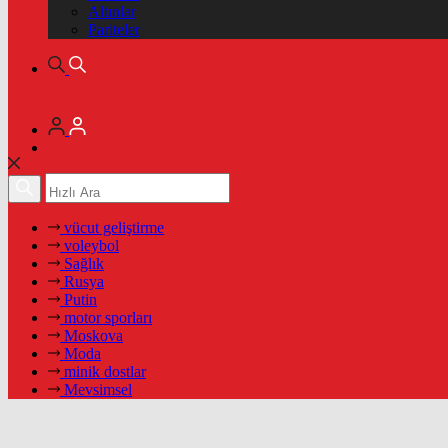
Altınlar
Pariteler
vücut geliştirme
voleybol
Sağlık
Rusya
Putin
motor sporları
Moskova
Moda
minik dostlar
Mevsimsel