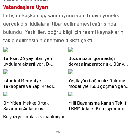
Vatandaşlara Uyarı
İletişim Başkanlığı, kamuoyunu yanıltmaya yönelik
gerçek dışı iddialara itibar edilmemesi çağrısında
bulundu. Yetkililer, doğru bilgi için resmi kaynakların
takip edilmesinin önemine dikkat çekti.
Türksat 3A yayınları yeni
Gözümüzün görmediği
uydulara aktarılıyor: D-
devasa imparatorluk: Dünya
Smart’tan kritik uyarı
gerçekten mantarların mı?
İstanbul Medeniyet
Yeşilay’ın bağımlılık önleme
Teknopark ve Yapı Kredi
modeliyle 1500 göçmen genç
FRWRD’den açık inovasyon
güvenli geleceğe hazırlandı
buluşması
DMM’den ‘Mekke Ortak
Milli Dayanışma Kanun Teklifi
Savunma Anlaşması’
TBMM Adalet Komisyonunda
iddialarına yalanlama
kabul edildi
Bu yazı yorumlara kapatılmıştır.