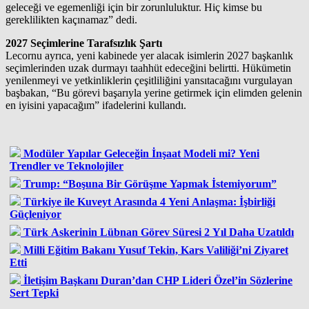
geleceği ve egemenliği için bir zorunluluktur. Hiç kimse bu
gereklilikten kaçınamaz” dedi.
2027 Seçimlerine Tarafsızlık Şartı
Lecornu ayrıca, yeni kabinede yer alacak isimlerin 2027 başkanlık
seçimlerinden uzak durmayı taahhüt edeceğini belirtti. Hükümetin
yenilenmeyi ve yetkinliklerin çeşitliliğini yansıtacağını vurgulayan
başbakan, “Bu görevi başarıyla yerine getirmek için elimden gelenin
en iyisini yapacağım” ifadelerini kullandı.
Modüler Yapılar Geleceğin İnşaat Modeli mi? Yeni
Trendler ve Teknolojiler
Trump: “Boşuna Bir Görüşme Yapmak İstemiyorum”
Türkiye ile Kuveyt Arasında 4 Yeni Anlaşma: İşbirliği
Güçleniyor
Türk Askerinin Lübnan Görev Süresi 2 Yıl Daha Uzatıldı
Milli Eğitim Bakanı Yusuf Tekin, Kars Valiliği’ni Ziyaret
Etti
İletişim Başkanı Duran’dan CHP Lideri Özel’in Sözlerine
Sert Tepki