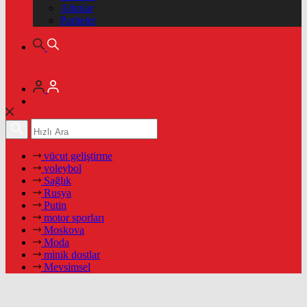
Altınlar
Pariteler
vücut geliştirme
voleybol
Sağlık
Rusya
Putin
motor sporları
Moskova
Moda
minik dostlar
Mevsimsel