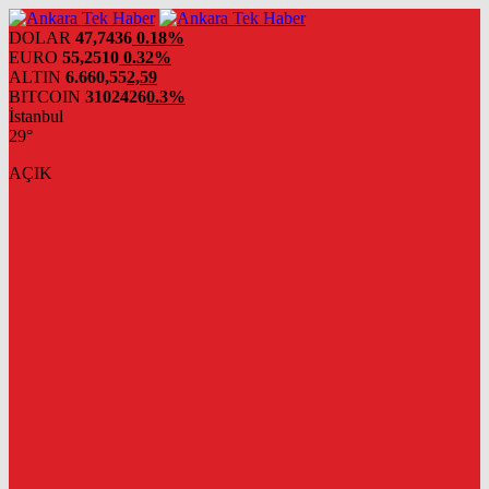
DOLAR
47,7436
0.18%
EURO
55,2510
0.32%
ALTIN
6.660,55
2,59
BITCOIN
3102426
0.3%
İstanbul
29°
AÇIK