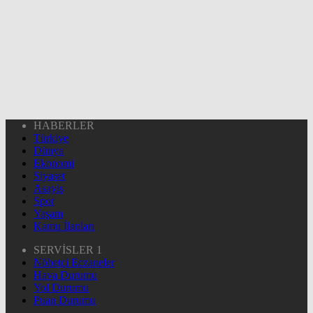
HABERLER
Türkiye
Dünya
Ekonomi
Siyaset
Asayiş
Spor
Yaşam
Kamu İlanları
SERVİSLER 1
Nöbetçi Eczaneler
Hava Durumu
Yol Durumu
Puan Durumu