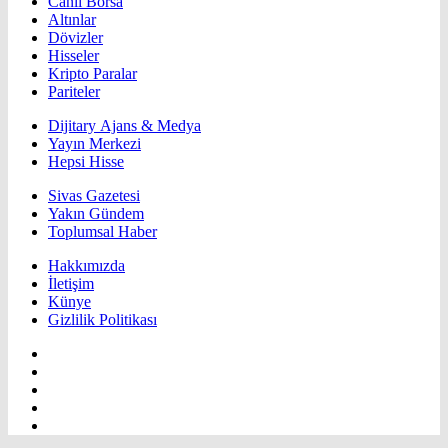
Canlı Borsa
Altınlar
Dövizler
Hisseler
Kripto Paralar
Pariteler
Dijitary Ajans & Medya
Yayın Merkezi
Hepsi Hisse
Sivas Gazetesi
Yakın Gündem
Toplumsal Haber
Hakkımızda
İletişim
Künye
Gizlilik Politikası