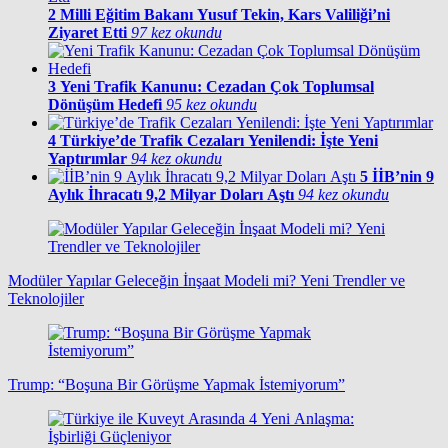
2
Milli Eğitim Bakanı Yusuf Tekin, Kars Valiliği’ni
Ziyaret Etti
97 kez okundu
3
Yeni Trafik Kanunu: Cezadan Çok Toplumsal
Dönüşüm Hedefi
95 kez okundu
4
Türkiye’de Trafik Cezaları Yenilendi: İşte Yeni
Yaptırımlar
94 kez okundu
5
İİB’nin 9
Aylık İhracatı 9,2 Milyar Doları Aştı
94 kez okundu
Modüler Yapılar Geleceğin İnşaat Modeli mi? Yeni Trendler ve
Teknolojiler
Trump: “Boşuna Bir Görüşme Yapmak İstemiyorum”