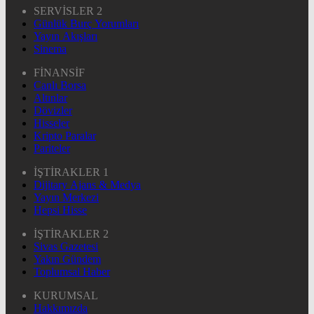
SERVİSLER 2
Günlük Burç Yorumları
Yayın Akışları
Sinema
FİNANSİF
Canlı Borsa
Altınlar
Dövizler
Hisseler
Kripto Paralar
Pariteler
İŞTİRAKLER 1
Dijitary Ajans & Medya
Yayın Merkezi
Hepsi Hisse
İŞTİRAKLER 2
Sivas Gazetesi
Yakın Gündem
Toplumsal Haber
KURUMSAL
Hakkımızda