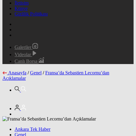
İletişim
Künye
Gizlilik Politikası
Galeriler
Videolar
Canlı Borsa
Anasayfa
/
Genel
/
Fransa’da Sebastien Lecornu’dan
Açıklamalar
Ankara Tek Haber
Genel