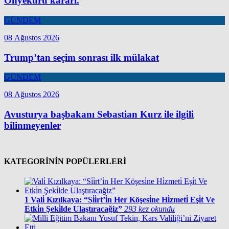
Onyekuru kararı.
GÜNDEM
08 Ağustos 2026
Trump’tan seçim sonrası ilk mülakat
GÜNDEM
08 Ağustos 2026
Avusturya başbakanı Sebastian Kurz ile ilgili
bilinmeyenler
KATEGORİNİN POPÜLERLERİ
1
Vali̇ Kızılkaya: “Si̇i̇rt’i̇n Her Köşesi̇ne Hi̇zmeti̇ Eşi̇t Ve
Etki̇n Şeki̇lde Ulaştıracağiz”
293 kez okundu