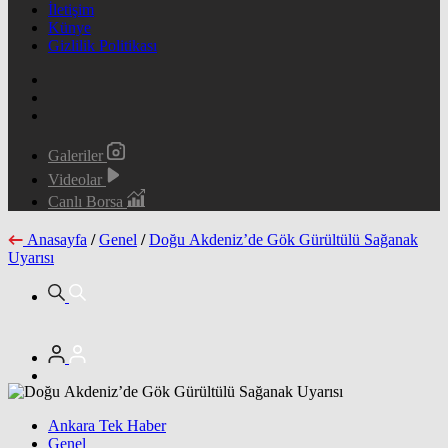
İletişim
Künye
Gizlilik Politikası
Galeriler
Videolar
Canlı Borsa
Anasayfa
/
Genel
/
Doğu Akdeniz’de Gök Gürültülü Sağanak
Uyarısı
Ankara Tek Haber
Genel