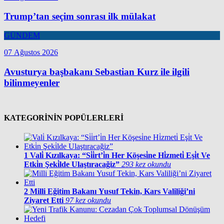
Trump’tan seçim sonrası ilk mülakat
GÜNDEM
07 Ağustos 2026
Avusturya başbakanı Sebastian Kurz ile ilgili
bilinmeyenler
KATEGORİNİN POPÜLERLERİ
1
Vali̇ Kızılkaya: “Si̇i̇rt’i̇n Her Köşesi̇ne Hi̇zmeti̇ Eşi̇t Ve
Etki̇n Şeki̇lde Ulaştıracağiz”
293 kez okundu
2
Milli Eğitim Bakanı Yusuf Tekin, Kars Valiliği’ni
Ziyaret Etti
97 kez okundu