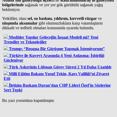
Adana’nın güneydoğu ilçeleri
ile
Kahramanmaraş’ın güneybatı
bölgelerinde
sağanak ve yer yer gök gürültülü sağanak yağış
bekleniyor.
Yetkililer, olası
sel, su baskını, yıldırım, kuvvetli rüzgar
ve
ulaşımda aksamalar
gibi olumsuzluklara karşı vatandaşların
dikkatli ve tedbirli olmaları konusunda uyarıda bulundu.
Modüler Yapılar Geleceğin İnşaat Modeli mi? Yeni
Trendler ve Teknolojiler
Trump: “Boşuna Bir Görüşme Yapmak İstemiyorum”
Türkiye ile Kuveyt Arasında 4 Yeni Anlaşma: İşbirliği
Güçleniyor
Türk Askerinin Lübnan Görev Süresi 2 Yıl Daha Uzatıldı
Milli Eğitim Bakanı Yusuf Tekin, Kars Valiliği’ni Ziyaret
Etti
İletişim Başkanı Duran’dan CHP Lideri Özel’in Sözlerine
Sert Tepki
Bu yazı yorumlara kapatılmıştır.