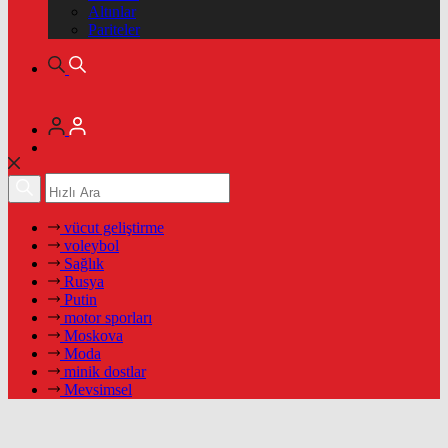
Altınlar
Pariteler
vücut geliştirme
voleybol
Sağlık
Rusya
Putin
motor sporları
Moskova
Moda
minik dostlar
Mevsimsel