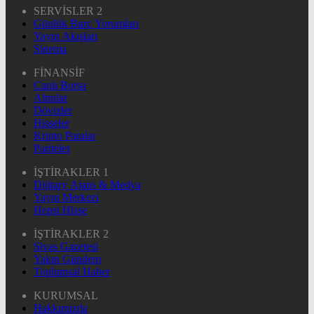
SERVİSLER 2
Günlük Burç Yorumları
Yayın Akışları
Sinema
FİNANSİF
Canlı Borsa
Altınlar
Dövizler
Hisseler
Kripto Paralar
Pariteler
İŞTİRAKLER 1
Dijitary Ajans & Medya
Yayın Merkezi
Hepsi Hisse
İŞTİRAKLER 2
Sivas Gazetesi
Yakın Gündem
Toplumsal Haber
KURUMSAL
Hakkımızda