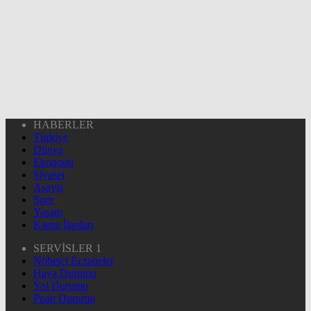
HABERLER
Türkiye
Dünya
Ekonomi
Siyaset
Asayiş
Spor
Yaşam
Kamu İlanları
SERVİSLER 1
Nöbetçi Eczaneler
Hava Durumu
Yol Durumu
Puan Durumu