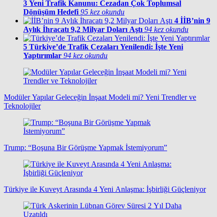
3
Yeni Trafik Kanunu: Cezadan Çok Toplumsal
Dönüşüm Hedefi
95 kez okundu
4
İİB’nin 9
Aylık İhracatı 9,2 Milyar Doları Aştı
94 kez okundu
5
Türkiye’de Trafik Cezaları Yenilendi: İşte Yeni
Yaptırımlar
94 kez okundu
Modüler Yapılar Geleceğin İnşaat Modeli mi? Yeni Trendler ve
Teknolojiler
Trump: “Boşuna Bir Görüşme Yapmak İstemiyorum”
Türkiye ile Kuveyt Arasında 4 Yeni Anlaşma: İşbirliği Güçleniyor