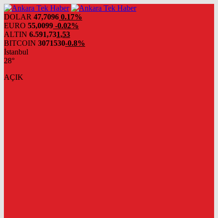
DOLAR
47,7096
0.17%
EURO
55,0099
-0.02%
ALTIN
6.591,73
1,53
BITCOIN
3071530
-0.8%
İstanbul
28°
AÇIK