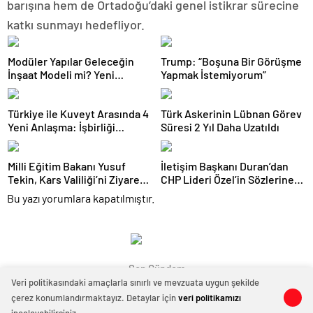
barışına hem de Ortadoğu’daki genel istikrar sürecine
katkı sunmayı hedefliyor.
Modüler Yapılar Geleceğin
Trump: “Boşuna Bir Görüşme
İnşaat Modeli mi? Yeni
Yapmak İstemiyorum”
Trendler ve Teknolojiler
Türkiye ile Kuveyt Arasında 4
Türk Askerinin Lübnan Görev
Yeni Anlaşma: İşbirliği
Süresi 2 Yıl Daha Uzatıldı
Güçleniyor
Milli Eğitim Bakanı Yusuf
İletişim Başkanı Duran’dan
Tekin, Kars Valiliği’ni Ziyaret
CHP Lideri Özel’in Sözlerine
Etti
Sert Tepki
Bu yazı yorumlara kapatılmıştır.
Son Gündem
Veri politikasındaki amaçlarla sınırlı ve mevzuata uygun şekilde
çerez konumlandırmaktayız. Detaylar için
veri politikamızı
0
0