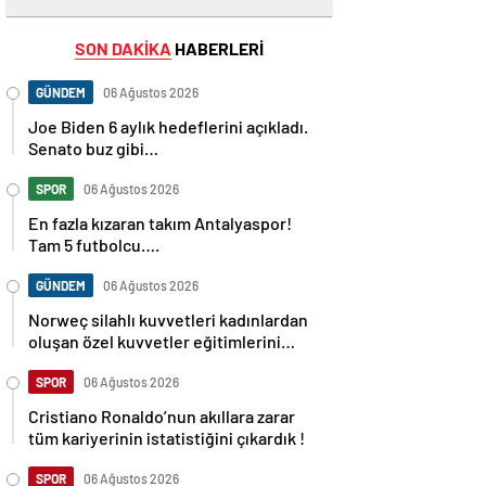
SON DAKİKA
HABERLERİ
GÜNDEM
06 Ağustos 2026
Joe Biden 6 aylık hedeflerini açıkladı.
Senato buz gibi…
SPOR
06 Ağustos 2026
En fazla kızaran takım Antalyaspor!
Tam 5 futbolcu….
GÜNDEM
06 Ağustos 2026
Norweç silahlı kuvvetleri kadınlardan
oluşan özel kuvvetler eğitimlerini
başlattı.
SPOR
06 Ağustos 2026
Cristiano Ronaldo’nun akıllara zarar
tüm kariyerinin istatistiğini çıkardık !
SPOR
06 Ağustos 2026