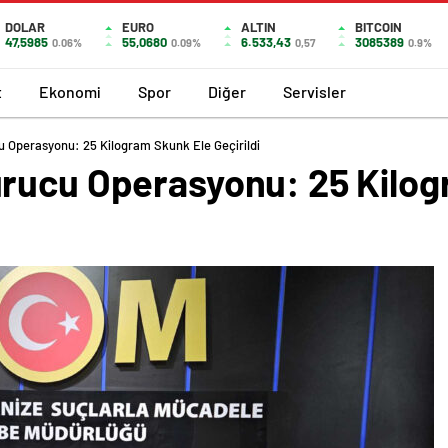
DOLAR
EURO
ALTIN
BITCOIN
47,5985
55,0680
6.533,43
3085389
0.06%
0.09%
0,57
0.9%
t
Ekonomi
Spor
Diğer
Servisler
 Operasyonu: 25 Kilogram Skunk Ele Geçirildi
rucu Operasyonu: 25 Kilog