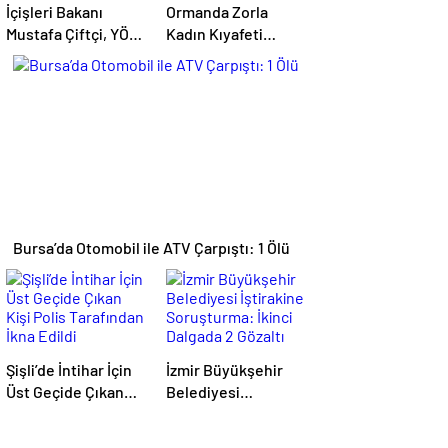
İçişleri Bakanı
Ormanda Zorla
Mustafa Çiftçi, YÖK
Kadın Kıyafeti
Başkanı Erol Özvar’ı
Giydirip Şantaj
Ziyaret Etti
Yaptılar: 6 Gözaltı
Bursa’da Otomobil ile ATV Çarpıştı: 1 Ölü
Şişli’de İntihar İçin
İzmir Büyükşehir
Üst Geçide Çıkan
Belediyesi
Kişi Polis
İştirakine
Tarafından İkna
Soruşturma: İkinci