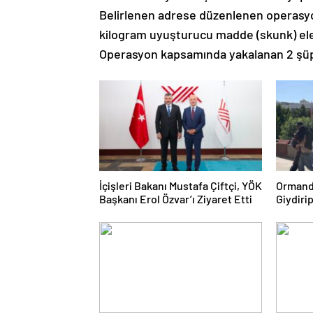
Belirlenen adrese düzenlenen operasyon
kilogram uyuşturucu madde (skunk) ele 
Operasyon kapsamında yakalanan 2 şüphe
İçişleri Bakanı Mustafa Çiftçi, YÖK
Ormanda
Başkanı Erol Özvar’ı Ziyaret Etti
Giydirip