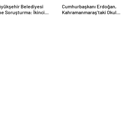
üyükşehir Belediyesi
Cumhurbaşkanı Erdoğan,
ine Soruşturma: İkinci
Kahramanmaraş’taki Okul
 2 Gözaltı
Saldırısında Hayatını
Kaybedenlerin Ailelerini Kabul
Etti