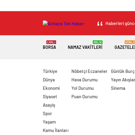
Haberleri günce
CANLI
ANLIK
GÜNLÜ
BORSA
NAMAZ VAKITLERI
GAZETELE
Türkiye
Nöbetçi Eczaneler
Günlük Burç
Dünya
Hava Durumu
Yayın Akışlar
Ekonomi
Yol Durumu
Sinema
Siyaset
Puan Durumu
Asayiş
Spor
Yaşam
Kamu İlanları