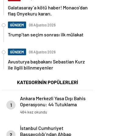
Galatasaray’a kötü haber! Monaco’dan
flaş Onyekuru kararı.
GÜNDEM
06 Ağustos 2026
Trump’tan seçim sonrası ilk mülakat
GÜNDEM
06 Ağustos 2026
Avusturya başbakanı Sebastian Kurz
ile ilgili bilinmeyenler
KATEGORİNİN POPÜLERLERİ
Ankara Merkezli Yasa Dışı Bahis
Operasyonu: 44 Tutuklama
1
464 kez okundu
İstanbul Cumhuriyet
Başsavcılığı’ndan Ahbap
2