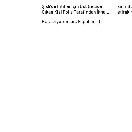
Şişli’de İntihar İçin Üst Geçide
İzmir B
Çıkan Kişi Polis Tarafından İkna
İştirak
Edildi
Dalgada
Bu yazı yorumlara kapatılmıştır.