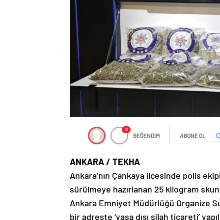
0
BEĞENDİM
ABONE OL
ANKARA / TEKHA
Ankara’nın Çankaya ilçesinde polis eki
sürülmeye hazırlanan 25 kilogram skunk el
Ankara Emniyet Müdürlüğü Organize Suç
bir adreste ‘yasa dışı silah ticareti’ yap