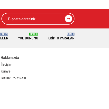
Edildi
Dalgada 2 Gözaltı
KONOMİ
TRAFİK
CANLI
TELER
YOL DURUMU
KRIPTO PARALAR
Hakkımızda
İletişim
Künye
Gizlilik Politikası