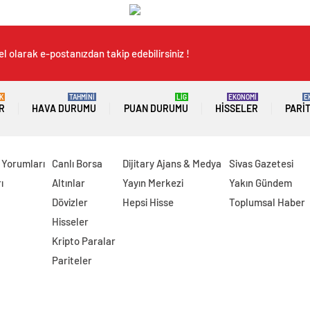
l olarak e-postanızdan takip edebilirsiniz !
K
TAHMİNİ
LİG
EKONOMİ
E
R
HAVA DURUMU
PUAN DURUMU
HISSELER
PARI
 Yorumları
Canlı Borsa
Dijitary Ajans & Medya
Sivas Gazetesi
ı
Altınlar
Yayın Merkezi
Yakın Gündem
Dövizler
Hepsi Hisse
Toplumsal Haber
Hisseler
Kripto Paralar
Pariteler