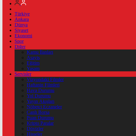
Türkiye
Ankara
Dünya
Siyaset
Ekonomi
Spor
Diğer
Kamu İlanları
Asayiş
Eğitim
Yaşam
Servisler
Vizyondaki Filmler
Haftanin Filmleri
Hava Durumu
Yol Durumu
Yayın Akışları
Nöbetçi Eczaneler
Canlı Borsa
Puan Durumu
Kripto Paralar
Dövizler
Hisseler