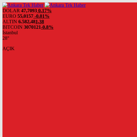
DOLAR
47,7093
0.17%
EURO
55,0157
-0.01%
ALTIN
6.582,48
1,38
BITCOIN
3070121
-0.8%
İstanbul
28°
AÇIK