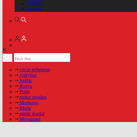
Altınlar
Pariteler
vücut geliştirme
voleybol
Sağlık
Rusya
Putin
motor sporları
Moskova
Moda
minik dostlar
Mevsimsel