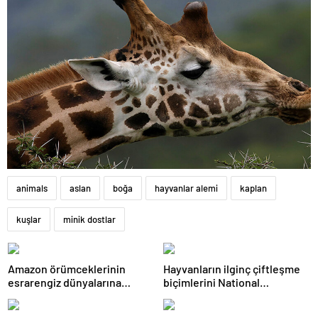
animals
aslan
boğa
hayvanlar alemi
kaplan
kuşlar
minik dostlar
Amazon örümceklerinin
Hayvanların ilginç çiftleşme
esrarengiz dünyalarına
biçimlerini National
gitmeye hazır olun.
Geographic görüntüledi.