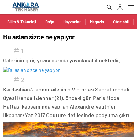
Bilim & Teknoloji
Doğa
Hayvanlar
Magazin
Otomobil
Bu aslan sizce ne yapıyor
1
Galerinin giriş yazısı burada yayınlanabilmektedir.
2
Kardashian/Jenner ailesinin Victoria’s Secret modeli
üyesi Kendall Jenner (21), önceki gün Paris Moda
Haftası kapsamında yapılan Alexandre Vauthier
İlkbahar/Yaz 2017 Couture defilesinde podyuma çıktı.