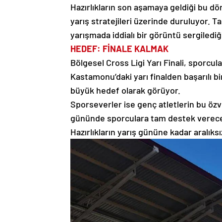
Hazırlıkların son aşamaya geldiği bu dön
yarış stratejileri üzerinde duruluyor. 
yarışmada iddialı bir görüntü sergilediği
HEDEF: FİNALE KALMAK
Bölgesel Cross Ligi Yarı Finali, sporcular
Kastamonu’daki yarı finalden başarılı bi
büyük hedef olarak görüyor.
Sporseverler ise genç atletlerin bu özve
gününde sporculara tam destek verecekl
Hazırlıkların yarış gününe kadar aralıksız