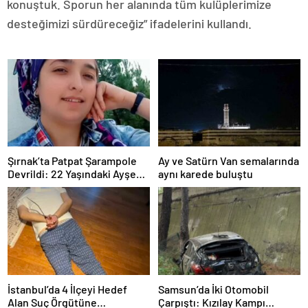
konuştuk. Sporun her alanında tüm kulüplerimize
desteğimizi sürdüreceğiz” ifadelerini kullandı.
Şırnak’ta Patpat Şarampole
Ay ve Satürn Van semalarında
Devrildi: 22 Yaşındaki Ayşe
aynı karede buluştu
Ece Hayatını Kaybetti, 3 Yaralı
İstanbul’da 4 İlçeyi Hedef
Samsun’da İki Otomobil
Alan Suç Örgütüne
Çarpıştı: Kızılay Kampı