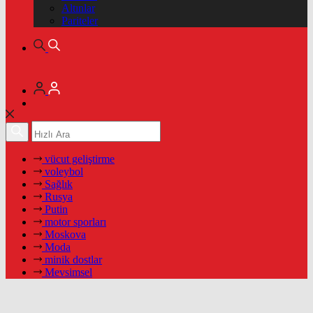
Altınlar
Pariteler
vücut geliştirme
voleybol
Sağlık
Rusya
Putin
motor sporları
Moskova
Moda
minik dostlar
Mevsimsel