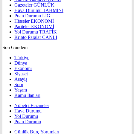
Gazeteler
GÜNLÜK
Hava Durumu
TAHMİNİ
Puan Durumu
LİG
Hisseler
EKONOMİ
Pariteler
EKONOMİ
Yol Durumu
TRAFİK
Kripto Paralar
CANLI
Son Gündem
Türkiye
Dünya
Ekonomi
Siyaset
Asayiş
Spor
Yaşam
Kamu İlanları
Nöbetçi Eczaneler
Hava Durumu
Yol Durumu
Puan Durumu
Günlük Burç Yorumları