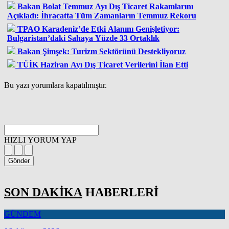
Bakan Bolat Temmuz Ayı Dış Ticaret Rakamlarını
Açıkladı: İhracatta Tüm Zamanların Temmuz Rekoru
TPAO Karadeniz’de Etki Alanını Genişletiyor:
Bulgaristan’daki Sahaya Yüzde 33 Ortaklık
Bakan Şimşek: Turizm Sektörünü Destekliyoruz
TÜİK Haziran Ayı Dış Ticaret Verilerini İlan Etti
Bu yazı yorumlara kapatılmıştır.
HIZLI YORUM YAP
Gönder
SON DAKİKA
HABERLERİ
GÜNDEM