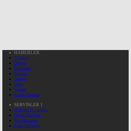
HABERLER
Türkiye
Dünya
Ekonomi
Siyaset
Asayiş
Spor
Yaşam
Kamu İlanları
SERVİSLER 1
Nöbetçi Eczaneler
Hava Durumu
Yol Durumu
Puan Durumu