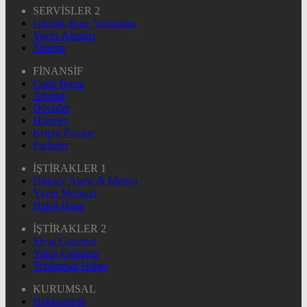
SERVİSLER 2
Günlük Burç Yorumları
Yayın Akışları
Sinema
FİNANSİF
Canlı Borsa
Altınlar
Dövizler
Hisseler
Kripto Paralar
Pariteler
İŞTİRAKLER 1
Dijitary Ajans & Medya
Yayın Merkezi
Hepsi Hisse
İŞTİRAKLER 2
Sivas Gazetesi
Yakın Gündem
Toplumsal Haber
KURUMSAL
Hakkımızda