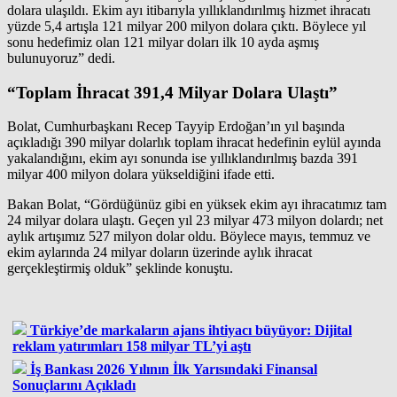
dolara ulaşıldı. Ekim ayı itibarıyla yıllıklandırılmış hizmet ihracatı
yüzde 5,4 artışla 121 milyar 200 milyon dolara çıktı. Böylece yıl
sonu hedefimiz olan 121 milyar doları ilk 10 ayda aşmış
bulunuyoruz” dedi.
“Toplam İhracat 391,4 Milyar Dolara Ulaştı”
Bolat, Cumhurbaşkanı Recep Tayyip Erdoğan’ın yıl başında
açıkladığı 390 milyar dolarlık toplam ihracat hedefinin eylül ayında
yakalandığını, ekim ayı sonunda ise yıllıklandırılmış bazda 391
milyar 400 milyon dolara yükseldiğini ifade etti.
Bakan Bolat, “Gördüğünüz gibi en yüksek ekim ayı ihracatımız tam
24 milyar dolara ulaştı. Geçen yıl 23 milyar 473 milyon dolardı; net
aylık artışımız 527 milyon dolar oldu. Böylece mayıs, temmuz ve
ekim aylarında 24 milyar doların üzerinde aylık ihracat
gerçekleştirmiş olduk” şeklinde konuştu.
Türkiye’de markaların ajans ihtiyacı büyüyor: Dijital
reklam yatırımları 158 milyar TL’yi aştı
İş Bankası 2026 Yılının İlk Yarısındaki Finansal
Sonuçlarını Açıkladı