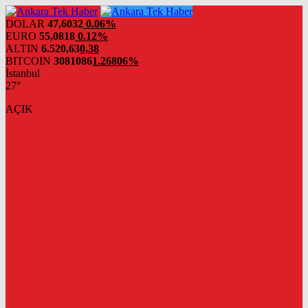
DOLAR
47,6032
0.06%
EURO
55,0818
0.12%
ALTIN
6.520,63
0,38
BITCOIN
3081086
1.26806%
İstanbul
27°
AÇIK