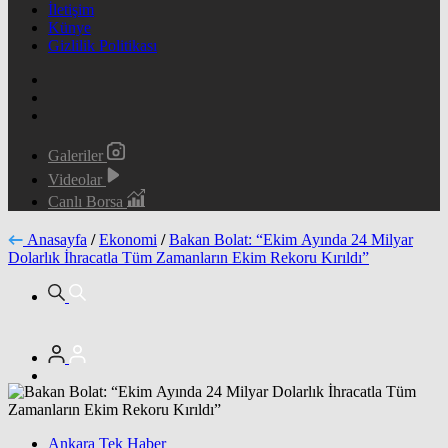
İletişim
Künye
Gizlilik Politikası
Galeriler
Videolar
Canlı Borsa
Anasayfa
/
Ekonomi
/
Bakan Bolat: “Ekim Ayında 24 Milyar
Dolarlık İhracatla Tüm Zamanların Ekim Rekoru Kırıldı”
Ankara Tek Haber