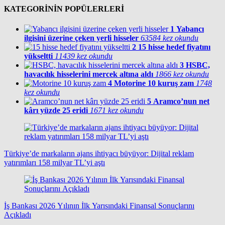
KATEGORİNİN POPÜLERLERİ
1
Yabancı
ilgisini üzerine çeken yerli hisseler
63584 kez okundu
2
15 hisse hedef fiyatını
yükseltti
11439 kez okundu
3
HSBC,
havacılık hisselerini mercek altına aldı
1866 kez okundu
4
Motorine 10 kuruş zam
1748
kez okundu
5
Aramco’nun net
kârı yüzde 25 eridi
1671 kez okundu
Türkiye’de markaların ajans ihtiyacı büyüyor: Dijital reklam
yatırımları 158 milyar TL’yi aştı
İş Bankası 2026 Yılının İlk Yarısındaki Finansal Sonuçlarını
Açıkladı