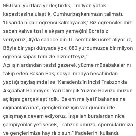
99,6’sını yurtlara yerleştirdik. 1 milyon yatak
kapasitesine ulaştık. Cumhurbaşkanımızın talimatı,
‘Dışarıda hiçbir öğrenci kalmayacak.’ Biz öğrencilerimiz
sabah kahvaltısı ile akşam yemeğini ücretsiz
veriyoruz. Ayda sadece bin TL sembolik ücret alıyoruz.
Böyle bir yapı dünyada yok. 880 yurdumuzda bir milyon
öğrenci kapasitemizle hizmetteyiz.”
Açılışın ardından tesisi gezerek yüzme müsabakalarını
takip eden Bakan Bak, sosyal medya hesabından
yaptığı paylaşımda ise “Karadeniz’in incisi Trabzon’da
Akçaabat Belediyesi Yarı Olimpik Yüzme Havuzu’muzun
açılışını gerçekleştirdik. ‘Bakım maliyeti’ bahanesine
sığınanlara inat, gençlerimiz için var gücümüzle
çalışmaya devam ediyoruz. İnşallah buralardan nice
şampiyonlar yetişecek. Trabzon’umuza, sporcularımıza
ve gençlerimize hayırlı olsun.” ifadelerini kullandı.