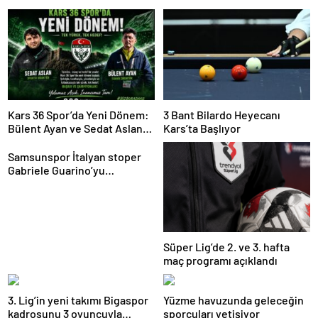
Kars 36 Spor’da Yeni Dönem:
3 Bant Bilardo Heyecanı
Bülent Ayan ve Sedat Aslan
Kars’ta Başlıyor
Göreve Başladı
Samsunspor İtalyan stoper
Gabriele Guarino’yu
kadrosuna kattı
Süper Lig’de 2. ve 3. hafta
maç programı açıklandı
3. Lig’in yeni takımı Bigaspor
Yüzme havuzunda geleceğin
kadrosunu 3 oyuncuyla
sporcuları yetişiyor