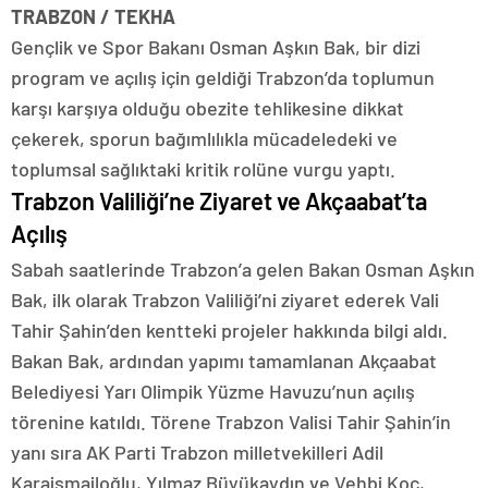
TRABZON / TEKHA
Gençlik ve Spor Bakanı Osman Aşkın Bak, bir dizi
program ve açılış için geldiği Trabzon’da toplumun
karşı karşıya olduğu obezite tehlikesine dikkat
çekerek, sporun bağımlılıkla mücadeledeki ve
toplumsal sağlıktaki kritik rolüne vurgu yaptı.
Trabzon Valiliği’ne Ziyaret ve Akçaabat’ta
Açılış
Sabah saatlerinde Trabzon’a gelen Bakan Osman Aşkın
Bak, ilk olarak Trabzon Valiliği’ni ziyaret ederek Vali
Tahir Şahin’den kentteki projeler hakkında bilgi aldı.
Bakan Bak, ardından yapımı tamamlanan Akçaabat
Belediyesi Yarı Olimpik Yüzme Havuzu’nun açılış
törenine katıldı. Törene Trabzon Valisi Tahir Şahin’in
yanı sıra AK Parti Trabzon milletvekilleri Adil
Karaismailoğlu, Yılmaz Büyükaydın ve Vehbi Koç,