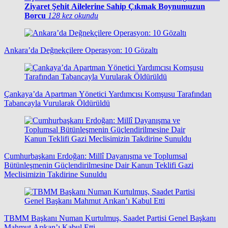
Ziyaret Şehit Ailelerine Sahip Çıkmak Boynumuzun
Borcu
128 kez okundu
Ankara’da Değnekçilere Operasyon: 10 Gözaltı
Çankaya’da Apartman Yönetici Yardımcısı Komşusu Tarafından
Tabancayla Vurularak Öldürüldü
Cumhurbaşkanı Erdoğan: Millî Dayanışma ve Toplumsal
Bütünleşmenin Güçlendirilmesine Dair Kanun Teklifi Gazi
Meclisimizin Takdirine Sunuldu
TBMM Başkanı Numan Kurtulmuş, Saadet Partisi Genel Başkanı
Mahmut Arıkan’ı Kabul Etti