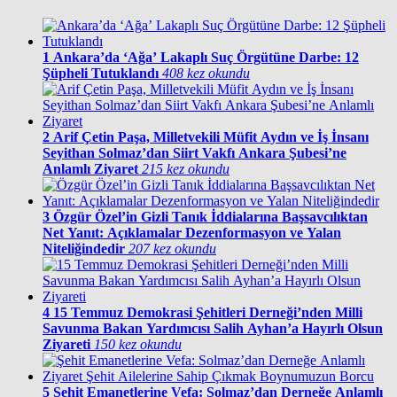
1
Ankara’da ‘Ağa’ Lakaplı Suç Örgütüne Darbe: 12
Şüpheli Tutuklandı
408 kez okundu
2
Arif Çetin Paşa, Milletvekili Müfit Aydın ve İş İnsanı
Seyithan Solmaz’dan Siirt Vakfı Ankara Şubesi’ne
Anlamlı Ziyaret
215 kez okundu
3
Özgür Özel’in Gizli Tanık İddialarına Başsavcılıktan
Net Yanıt: Açıklamalar Dezenformasyon ve Yalan
Niteliğindedir
207 kez okundu
4
15 Temmuz Demokrasi Şehitleri Derneği’nden Milli
Savunma Bakan Yardımcısı Salih Ayhan’a Hayırlı Olsun
Ziyareti
150 kez okundu
5
Şehit Emanetlerine Vefa: Solmaz’dan Derneğe Anlamlı