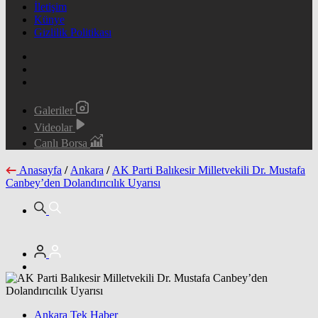
İletişim
Künye
Gizlilik Politikası
Galeriler
Videolar
Canlı Borsa
Anasayfa
/
Ankara
/
AK Parti Balıkesir Milletvekili Dr. Mustafa
Canbey’den Dolandırıcılık Uyarısı
Ankara Tek Haber