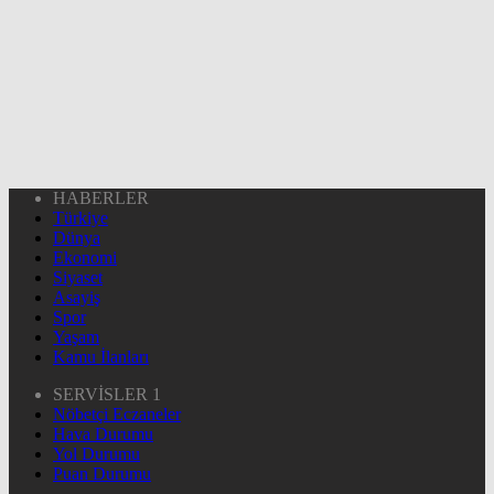
HABERLER
Türkiye
Dünya
Ekonomi
Siyaset
Asayiş
Spor
Yaşam
Kamu İlanları
SERVİSLER 1
Nöbetçi Eczaneler
Hava Durumu
Yol Durumu
Puan Durumu