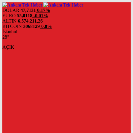
DOLAR
47,7131
0.17%
EURO
55,0118
-0.01%
ALTIN
6.574,21
1,26
BITCOIN
3068129
-0.8%
İstanbul
28°
AÇIK