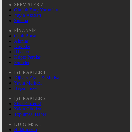
SERVİSLER 2
Günlük Burç Yorumları
Yayın Akışları
Sinema
FİNANSİF
Canlı Borsa
Altınlar
Dövizler
Hisseler
Kripto Paralar
Pariteler
İŞTİRAKLER 1
Dijitary Ajans & Medya
Yayın Merkezi
Hepsi Hisse
İŞTİRAKLER 2
Sivas Gazetesi
Yakın Gündem
Toplumsal Haber
KURUMSAL
Hakkımızda