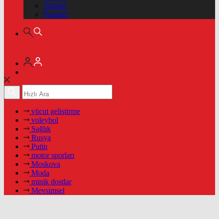
Altınlar
Pariteler
vücut geliştirme
voleybol
Sağlık
Rusya
Putin
motor sporları
Moskova
Moda
minik dostlar
Mevsimsel