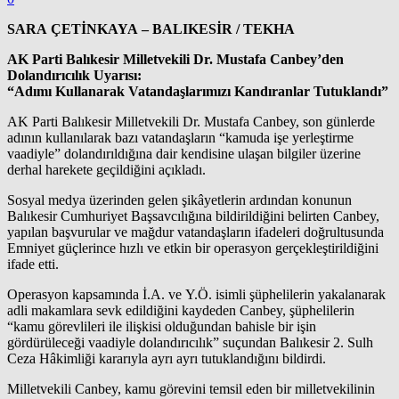
SARA ÇETİNKAYA – BALIKESİR / TEKHA
AK Parti Balıkesir Milletvekili Dr. Mustafa Canbey’den
Dolandırıcılık Uyarısı:
“Adımı Kullanarak Vatandaşlarımızı Kandıranlar Tutuklandı”
AK Parti Balıkesir Milletvekili Dr. Mustafa Canbey, son günlerde
adının kullanılarak bazı vatandaşların “kamuda işe yerleştirme
vaadiyle” dolandırıldığına dair kendisine ulaşan bilgiler üzerine
derhal harekete geçildiğini açıkladı.
Sosyal medya üzerinden gelen şikâyetlerin ardından konunun
Balıkesir Cumhuriyet Başsavcılığına bildirildiğini belirten Canbey,
yapılan başvurular ve mağdur vatandaşların ifadeleri doğrultusunda
Emniyet güçlerince hızlı ve etkin bir operasyon gerçekleştirildiğini
ifade etti.
Operasyon kapsamında İ.A. ve Y.Ö. isimli şüphelilerin yakalanarak
adli makamlara sevk edildiğini kaydeden Canbey, şüphelilerin
“kamu görevlileri ile ilişkisi olduğundan bahisle bir işin
gördürüleceği vaadiyle dolandırıcılık” suçundan Balıkesir 2. Sulh
Ceza Hâkimliği kararıyla ayrı ayrı tutuklandığını bildirdi.
Milletvekili Canbey, kamu görevini temsil eden bir milletvekilinin