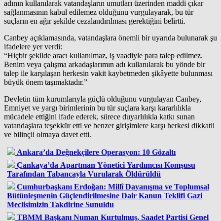
adının kullanılarak vatandaşların umutları üzerinden maddi çıkar
sağlanmasının kabul edilemez olduğunu vurgulayarak, bu tür
suçların en ağır şekilde cezalandırılması gerektiğini belirtti.
Canbey açıklamasında, vatandaşlara önemli bir uyarıda bulunarak şu
ifadelere yer verdi:
“Hiçbir şekilde aracı kullanılmaz, iş vaadiyle para talep edilmez.
Benim veya çalışma arkadaşlarımın adı kullanılarak bu yönde bir
talep ile karşılaşan herkesin vakit kaybetmeden şikâyette bulunması
büyük önem taşımaktadır.”
Devletin tüm kurumlarıyla güçlü olduğunu vurgulayan Canbey,
Emniyet ve yargı birimlerinin bu tür suçlara karşı kararlılıkla
mücadele ettiğini ifade ederek, sürece duyarlılıkla katkı sunan
vatandaşlara teşekkür etti ve benzer girişimlere karşı herkesi dikkatli
ve bilinçli olmaya davet etti.
Ankara’da Değnekçilere Operasyon: 10 Gözaltı
Çankaya’da Apartman Yönetici Yardımcısı Komşusu
Tarafından Tabancayla Vurularak Öldürüldü
Cumhurbaşkanı Erdoğan: Millî Dayanışma ve Toplumsal
Bütünleşmenin Güçlendirilmesine Dair Kanun Teklifi Gazi
Meclisimizin Takdirine Sunuldu
TBMM Başkanı Numan Kurtulmuş, Saadet Partisi Genel