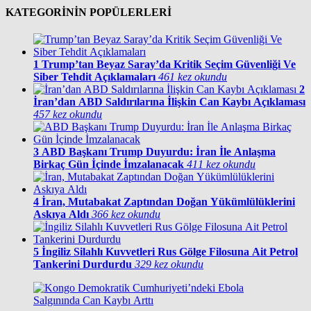
KATEGORİNİN POPÜLERLERİ
1
Trump’tan Beyaz Saray’da Kritik Seçim Güvenliği Ve
Siber Tehdit Açıklamaları
461 kez okundu
2
İran’dan ABD Saldırılarına İlişkin Can Kaybı Açıklaması
457 kez okundu
3
ABD Başkanı Trump Duyurdu: İran İle Anlaşma
Birkaç Gün İçinde İmzalanacak
411 kez okundu
4
İran, Mutabakat Zaptından Doğan Yükümlülüklerini
Askıya Aldı
366 kez okundu
5
İngiliz Silahlı Kuvvetleri Rus Gölge Filosuna Ait Petrol
Tankerini Durdurdu
329 kez okundu