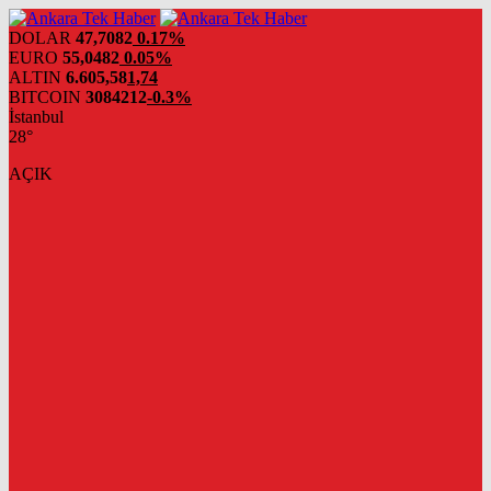
DOLAR
47,7082
0.17%
EURO
55,0482
0.05%
ALTIN
6.605,58
1,74
BITCOIN
3084212
-0.3%
İstanbul
28°
AÇIK