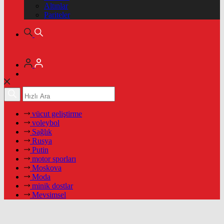
Altınlar
Pariteler
vücut geliştirme
voleybol
Sağlık
Rusya
Putin
motor sporları
Moskova
Moda
minik dostlar
Mevsimsel