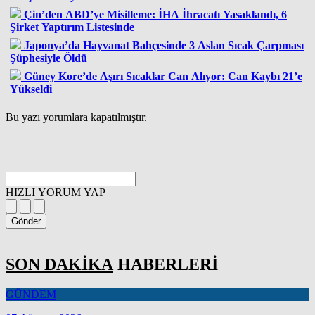
Çin’den ABD’ye Misilleme: İHA İhracatı Yasaklandı, 6
Şirket Yaptırım Listesinde
Japonya’da Hayvanat Bahçesinde 3 Aslan Sıcak Çarpması
Şüphesiyle Öldü
Güney Kore’de Aşırı Sıcaklar Can Alıyor: Can Kaybı 21’e
Yükseldi
Bu yazı yorumlara kapatılmıştır.
HIZLI YORUM YAP
Gönder
SON DAKİKA
HABERLERİ
GÜNDEM