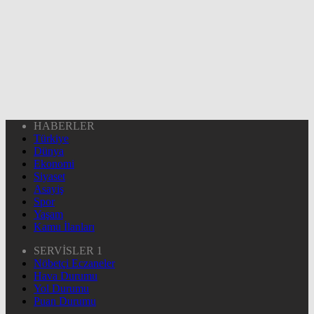
HABERLER
Türkiye
Dünya
Ekonomi
Siyaset
Asayiş
Spor
Yaşam
Kamu İlanları
SERVİSLER 1
Nöbetçi Eczaneler
Hava Durumu
Yol Durumu
Puan Durumu