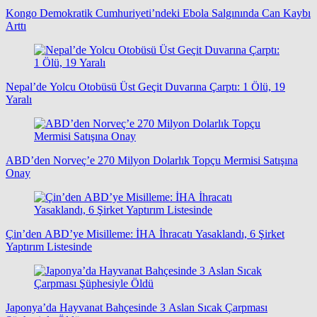
Kongo Demokratik Cumhuriyeti’ndeki Ebola Salgınında Can Kaybı
Arttı
Nepal’de Yolcu Otobüsü Üst Geçit Duvarına Çarptı: 1 Ölü, 19
Yaralı
ABD’den Norveç’e 270 Milyon Dolarlık Topçu Mermisi Satışına
Onay
Çin’den ABD’ye Misilleme: İHA İhracatı Yasaklandı, 6 Şirket
Yaptırım Listesinde
Japonya’da Hayvanat Bahçesinde 3 Aslan Sıcak Çarpması