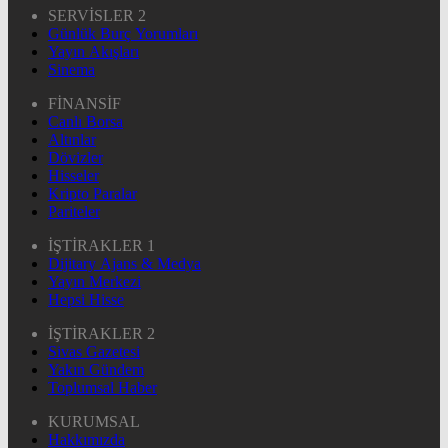
SERVİSLER 2
Günlük Burç Yorumları
Yayın Akışları
Sinema
FİNANSİF
Canlı Borsa
Altınlar
Dövizler
Hisseler
Kripto Paralar
Pariteler
İŞTİRAKLER 1
Dijitary Ajans & Medya
Yayın Merkezi
Hepsi Hisse
İŞTİRAKLER 2
Sivas Gazetesi
Yakın Gündem
Toplumsal Haber
KURUMSAL
Hakkımızda