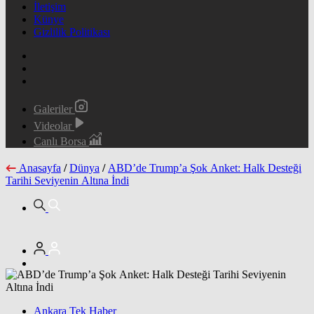
İletişim
Künye
Gizlilik Politikası
Galeriler
Videolar
Canlı Borsa
Anasayfa
/
Dünya
/
ABD’de Trump’a Şok Anket: Halk Desteği
Tarihi Seviyenin Altına İndi
Ankara Tek Haber