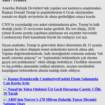
ABD / TEKHA
Amerika Birleşik Devletleri’nde yapılan son kamuoyu araştırmaları,
Başkan Donald Trump’ın popülaritesinin 6 Ocak olaylarından
sonraki en düşük seviyelerin de altına gerilediğini ortaya koydu.
CNN’in yayımladığı son anket ortalamalarına göre, Trump’ın halk
desteği yüzde 35 seviyesine kadar geriledi. Bu sert düşüş, 2026
yılının Kasım ayında yapılması planlanan ara seçimler öncesinde
Cumhuriyetçi Parti kanadında büyük bir endişeye yol açtı.
Siyasi analistler, Trump’ın görevdeki ikinci döneminin ilk 15 ayında
yaşanan bu rekor düşüşün temel nedenlerini mercek altına aldı.
Yapılan değerlendirmelerde, halk desteğindeki erimenin ardında “tek
taraflı yönetim anlayışı” ve “toplumdaki beklentilerin çok ötesine
geçen sert politikaların” etkili olduğu belirtiliyor. Özellikle ekonomi
ve dış politika alanındaki radikal adımların, seçmen nezdindeki
karşılığının beklentilerin altında kaldığı ifade ediliyor.
Kongo Demokratik Cumhuriyeti’ndeki Ebola Salgınında
Can Kaybı Arttı
Nepal’de Yolcu Otobüsü Üst Geçit Duvarına Çarptı: 1 Ölü,
19 Yaralı
ABD’den Norveç’e 270 Milyon Dolarlık Topçu Mermisi
Satışına Onay