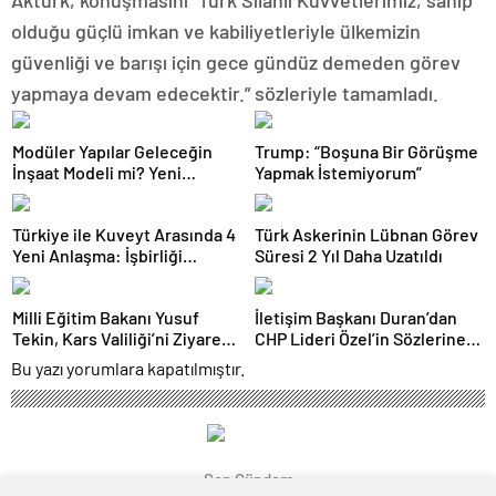
Aktürk, konuşmasını “Türk Silahlı Kuvvetlerimiz, sahip
olduğu güçlü imkan ve kabiliyetleriyle ülkemizin
güvenliği ve barışı için gece gündüz demeden görev
yapmaya devam edecektir.” sözleriyle tamamladı.
Modüler Yapılar Geleceğin
Trump: “Boşuna Bir Görüşme
İnşaat Modeli mi? Yeni
Yapmak İstemiyorum”
Trendler ve Teknolojiler
Türkiye ile Kuveyt Arasında 4
Türk Askerinin Lübnan Görev
Yeni Anlaşma: İşbirliği
Süresi 2 Yıl Daha Uzatıldı
Güçleniyor
Milli Eğitim Bakanı Yusuf
İletişim Başkanı Duran’dan
Tekin, Kars Valiliği’ni Ziyaret
CHP Lideri Özel’in Sözlerine
Etti
Sert Tepki
Bu yazı yorumlara kapatılmıştır.
Son Gündem