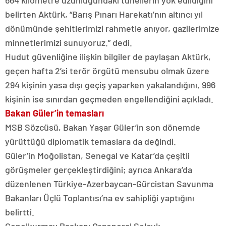
664 kilometre uzunluğundaki tünellerin yok edildiğini
belirten Aktürk, “Barış Pınarı Harekatı’nın altıncı yıl
dönümünde şehitlerimizi rahmetle anıyor, gazilerimize
minnetlerimizi sunuyoruz.” dedi.
Hudut güvenliğine ilişkin bilgiler de paylaşan Aktürk,
geçen hafta 2’si terör örgütü mensubu olmak üzere
294 kişinin yasa dışı geçiş yaparken yakalandığını, 996
kişinin ise sınırdan geçmeden engellendiğini açıkladı.
Bakan Güler’in temasları
MSB Sözcüsü, Bakan Yaşar Güler’in son dönemde
yürüttüğü diplomatik temaslara da değindi.
Güler’in Moğolistan, Senegal ve Katar’da çeşitli
görüşmeler gerçekleştirdiğini; ayrıca Ankara’da
düzenlenen Türkiye-Azerbaycan-Gürcistan Savunma
Bakanları Üçlü Toplantısı’na ev sahipliği yaptığını
belirtti.