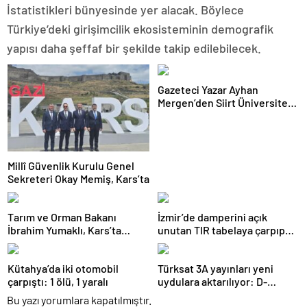
İstatistikleri bünyesinde yer alacak. Böylece
Türkiye’deki girişimcilik ekosisteminin demografik
yapısı daha şeffaf bir şekilde takip edilebilecek.
Gazeteci Yazar Ayhan
Mergen’den Siirt Üniversitesi
Rektörü Prof. Dr. Nihat
Şındak’a Açık Mektup: “Tıp
Fakültesine Sahip Çıkın”
Millî Güvenlik Kurulu Genel
Sekreteri Okay Memiş, Kars’ta
Tarım ve Orman Bakanı
İzmir’de damperini açık
İbrahim Yumaklı, Kars’ta
unutan TIR tabelaya çarpıp
Esnafla Buluştu
devrildi: 1 yaralı
Kütahya’da iki otomobil
Türksat 3A yayınları yeni
çarpıştı: 1 ölü, 1 yaralı
uydulara aktarılıyor: D-
Smart’tan kritik uyarı
Bu yazı yorumlara kapatılmıştır.