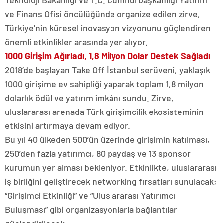
Teknoloji Bakanlığı ve T.C. Cumhurbaşkanlığı Yatırım
ve Finans Ofisi öncülüğünde organize edilen zirve,
Türkiye’nin küresel inovasyon vizyonunu güçlendiren
önemli etkinlikler arasında yer alıyor.
1000 Girişim Ağırladı, 1,8 Milyon Dolar Destek Sağladı
2018’de başlayan Take Off İstanbul serüveni, yaklaşık
1000 girişime ev sahipliği yaparak toplam 1,8 milyon
dolarlık ödül ve yatırım imkânı sundu. Zirve,
uluslararası arenada Türk girişimcilik ekosisteminin
etkisini artırmaya devam ediyor.
Bu yıl 40 ülkeden 500’ün üzerinde girişimin katılması,
250’den fazla yatırımcı, 80 paydaş ve 13 sponsor
kurumun yer alması bekleniyor. Etkinlikte, uluslararası
iş birliğini geliştirecek networking fırsatları sunulacak;
“Girişimci Etkinliği” ve “Uluslararası Yatırımcı
Buluşması” gibi organizasyonlarla bağlantılar