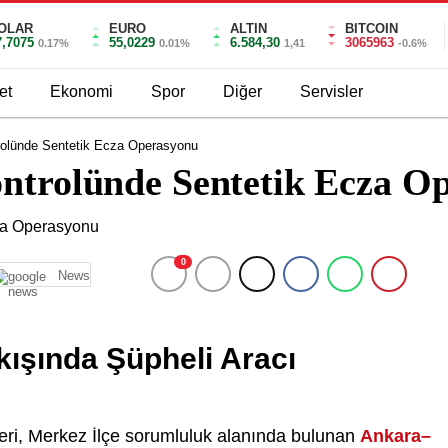
OLAR
EURO
ALTIN
BITCOIN
7,7075
55,0229
6.584,30
3065963
0.17%
0.01%
1,41
-0.6%
et
Ekonomi
Spor
Diğer
Servisler
trolünde Sentetik Ecza Operasyonu
ontrolünde Sentetik Ecza O
0
News
ışında Şüpheli Aracı
leri, Merkez İlçe sorumluluk alanında bulunan
Ankara–