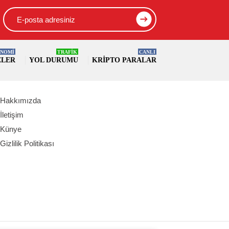
NOMİ
TRAFİK
CANLI
ELER
YOL DURUMU
KRIPTO PARALAR
Hakkımızda
İletişim
Künye
Gizlilik Politikası