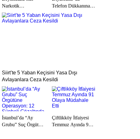
Narkotik
Telefon Dükkanına
Operasyonu: 62 Kilo
Silahlı Saldırı: 2
900 Gram
Kişiyi Yaralayan
Uyuşturucu Ele
Şüpheli Tutuklandı
Geçirildi
Siirt’te 5 Yaban Keçisini Yasa Dışı
Avlayanlara Ceza Kesildi
İstanbul’da “Ay
Çiftlikköy İtfaiyesi
Grubu” Suç Örgütüne
Temmuz Ayında 91
Operasyon: 12
Olaya Müdahale Etti
Şüpheli Gözaltında