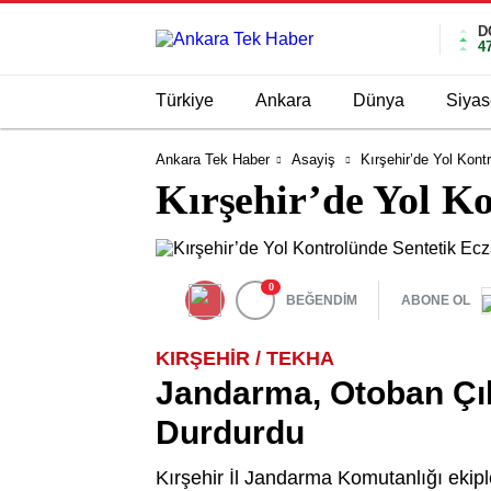
D
4
Türkiye
Ankara
Dünya
Siyas
Ankara Tek Haber
Asayiş
Kırşehir’de Yol Kon
Kırşehir’de Yol K
0
BEĞENDİM
ABONE OL
KIRŞEHİR / TEKHA
Jandarma, Otoban Çık
Durdurdu
Kırşehir İl Jandarma Komutanlığı ekip