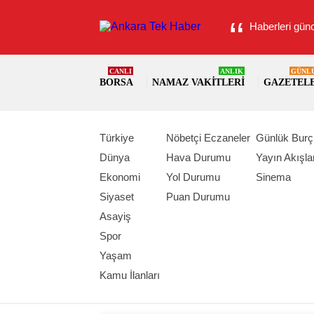
Haberleri günc
CANLI
ANLIK
GÜNL
BORSA
NAMAZ VAKITLERI
GAZETEL
Türkiye
Nöbetçi Eczaneler
Günlük Burç
Dünya
Hava Durumu
Yayın Akışla
Ekonomi
Yol Durumu
Sinema
Siyaset
Puan Durumu
Asayiş
Spor
Yaşam
Kamu İlanları