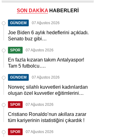
SON DAKİKA
HABERLERİ
GÜNDEM
07 Ağustos 2026
Joe Biden 6 aylık hedeflerini açıkladı.
Senato buz gibi…
SPOR
07 Ağustos 2026
En fazla kızaran takım Antalyaspor!
Tam 5 futbolcu….
GÜNDEM
07 Ağustos 2026
Norweç silahlı kuvvetleri kadınlardan
oluşan özel kuvvetler eğitimlerini
başlattı.
SPOR
07 Ağustos 2026
Cristiano Ronaldo’nun akıllara zarar
tüm kariyerinin istatistiğini çıkardık !
SPOR
07 Ağustos 2026