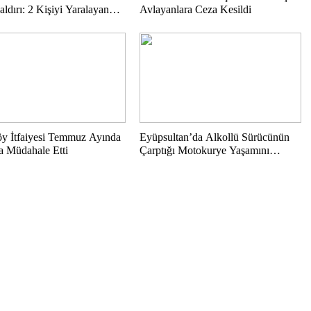
Saldırı: 2 Kişiyi Yaralayan
Avlayanlara Ceza Kesildi
 Tutuklandı
köy İtfaiyesi Temmuz Ayında
Eyüpsultan’da Alkollü Sürücünün
a Müdahale Etti
Çarptığı Motokurye Yaşamını
Yitirdi: Sanığın Tahliyesine Aileden
Tepki