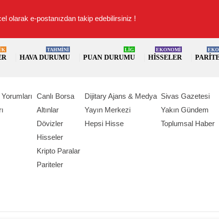
el olarak e-postanızdan takip edebilirsiniz !
ÜK
TAHMİNİ
LİG
EKONOMİ
EKO
ER
HAVA DURUMU
PUAN DURUMU
HISSELER
PARIT
 Yorumları
Canlı Borsa
Dijitary Ajans & Medya
Sivas Gazetesi
rı
Altınlar
Yayın Merkezi
Yakın Gündem
Dövizler
Hepsi Hisse
Toplumsal Haber
Hisseler
Kripto Paralar
Pariteler