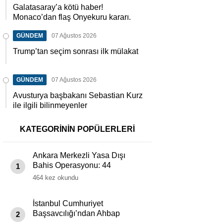
Galatasaray’a kötü haber!
Monaco’dan flaş Onyekuru kararı.
GÜNDEM
07 Ağustos 2026
Trump’tan seçim sonrası ilk mülakat
GÜNDEM
07 Ağustos 2026
Avusturya başbakanı Sebastian Kurz
ile ilgili bilinmeyenler
KATEGORİNİN POPÜLERLERİ
Ankara Merkezli Yasa Dışı
Bahis Operasyonu: 44
1
Tutuklama
464 kez okundu
İstanbul Cumhuriyet
Başsavcılığı’ndan Ahbap
2