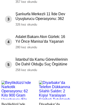
Soruşturması: Bilirkişi Heyeti
357 kez okundu
Görevlendirildi
Şanlıurfa Merkezli 11 İlde Dev
Uyuşturucu Operasyonu: 362
3
Şüpheli Hakkında Yakalama
326 kez okundu
Kararı
Adalet Bakanı Akın Gürlek: 16
Yıl Önce Manisa’da Yaşanan
4
Bebek Ölümü Hadisesi
280 kez okundu
Aydınlatıldı
İstanbul’da Kamu Görevlilerinin
De Dahil Olduğu Suç Örgütüne
5
Darbe: 37 Gözaltı
258 kez okundu
Beylikdüzü’nde
Diyarbakır’da