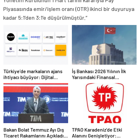
Yönetim Kurulunun 1 Mart tarihli kararıyla Pay
Piyasasında emir/işlem oranı (OTR) ikinci bir duyuruya
kadar 5:1’den 3:1’e düşürülmüştür.”
Türkiye’de markaların ajans
İş Bankası 2026 Yılının İlk
ihtiyacı büyüyor: Dijital
Yarısındaki Finansal
reklam yatırımları 158 milyar
Sonuçlarını Açıkladı
TL’yi aştı
Bakan Bolat Temmuz Ayı Dış
TPAO Karadeniz’de Etki
Ticaret Rakamlarını Açıkladı:
Alanını Genişletiyor: